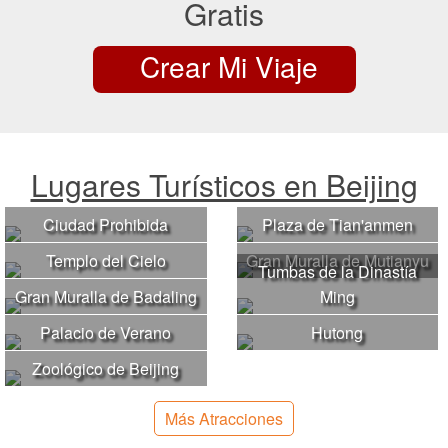
Gratis
Crear Mi Viaje
Lugares Turísticos en Beijing
Ciudad Prohibida
Plaza de Tian'anmen
Templo del Cielo
Gran Muralla de Mutianyu
Tumbas de la Dinastía
Gran Muralla de Badaling
Ming
Palacio de Verano
Hutong
Zoológico de Beijing
Más Atracciones