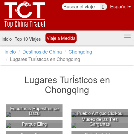
Español
Viaje a Medida
Inicio
Top 10 Viajes
Inicio
Destinos de China
Chongqing
Lugares TurÍsticos en Chongqing
Lugares TurÍsticos en
Chongqing
Esculturas Rupestres de
Dazu
Pueblo Antiguo Ciqikou
Museo de las Tres
Parque Eling
Gargantas