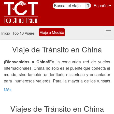
Español
Viaje a Medida
Inicio
Top 10 Viajes
Viaje de Tránsito en China
¡Bienvenidos a China!
En la concurrida red de vuelos
internacionales, China no solo es el puente que conecta el
mundo, sino también un territorio misterioso y encantador
para inumerosos viajeros. Para la mayoria de los turistas
extranjeros, China--este terreno fértil e inmenso que
Más
combina civilizaciones antiguas y la modernidad, se está
volviendo a ser silenciosamente una parada sorpresa en
Viajes de Tránsito en China
sus viajes de tránsito.
Qué hacer durante su transito en China?