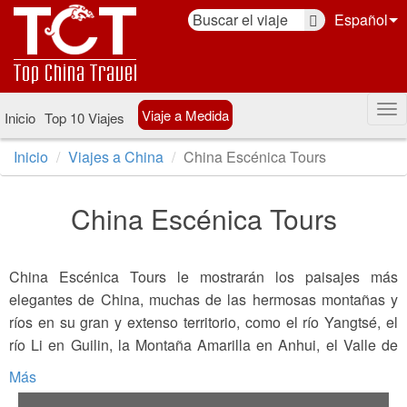
Español
Viaje a Medida
Inicio
Top 10 Viajes
Inicio
Viajes a China
China Escénica Tours
China Escénica Tours
China Escénica Tours le mostrarán los paisajes más
elegantes de China, muchas de las hermosas montañas y
ríos en su gran y extenso territorio, como el río Yangtsé, el
río Li en Guilin, la Montaña Amarilla en Anhui, el Valle de
Jiuzhaigou en Sichuan y el Parque Nacional del Bosque de
Más
Zhangjiajie en Hunan, entre ellos son muy diferentes a otros