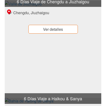
6 Días Viaje de Chengdu a Jiuzhaigou
tours de China. China Escénica Tours podrían incluir
algunas de las atracciones con belleza única en el área
Chengdu, Jiuzhaigou
remota, que implica el senderismo que requiere que los
participantes estén en buen estado de salud. Sin embargo,
usted encontrará que vale la pena.
Ver detalles
6 Días Viaje a Haikou & Sanya