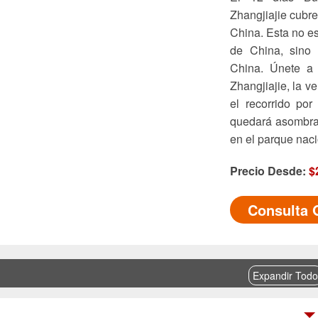
Zhangjiajie cubr
China. Esta no es
de China, sino 
China. Únete a 
Zhangjiajie, la v
el recorrido por
quedará asombrad
en el parque naci
Precio Desde:
$
Consulta 
Expandir Todo