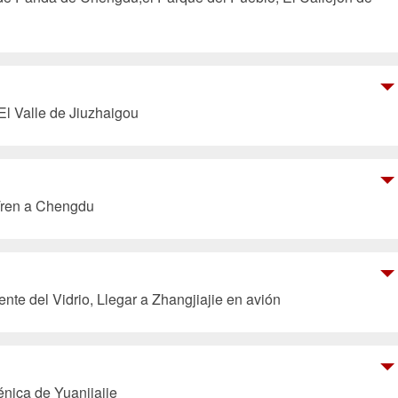
 El Valle de Jiuzhaigou
Tren a Chengdu
nte del Vidrio, Llegar a Zhangjiajie en avión
nica de Yuanjiajie