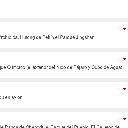
Prohibida, Hutong de Pekín,el Parque Jingshan
que Olímpico (el exterior del Nido de Pájaro y Cubo de Agua)
du en avión
 de Panda de Chengdu,el Parque del Pueblo, El Callejón de