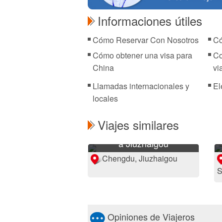
Informaciones útiles
Cómo Reservar Con Nosotros
Có
Cómo obtener una visa para
Co
China
vi
Llamadas internacionales y
El
locales
Viajes similares
6 Días Viaje de Chengdu
a Jiuzhaigou
Chengdu, Jiuzhaigou
S
Opiniones de Viajeros