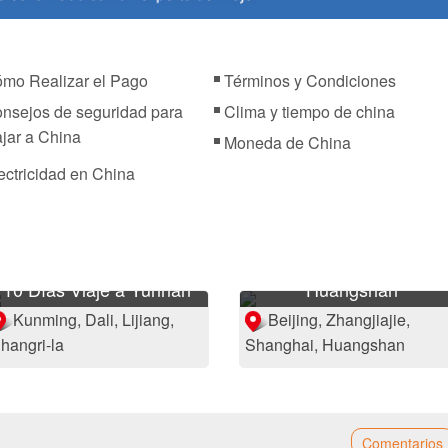
mo Realizar el Pago
Términos y Condiciones
nsejos de seguridad para
Clima y tiempo de china
ajar a China
Moneda de China
ectricidad en China
10 Días Viaje a
Zhangjiajie y Mt.
10 Días Viaje a Yunnan
Huangshan
Kunming, Dali, Lijiang,
Beijing, Zhangjiajie,
hangri-la
Shanghai, Huangshan
Comentarios