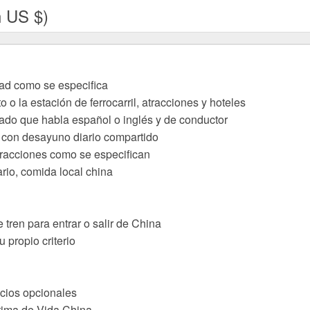
n US $)
dad como se especifica
 o la estación de ferrocarril, atracciones y hoteles
vado que habla español o inglés y de conductor
s con desayuno diario compartido
tracciones como se especifican
rio, comida local china
 tren para entrar o salir de China
 propio criterio
icios opcionales
ctima de Vida China