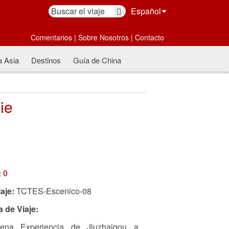
Español
Comentarios
|
Sobre Nosotros
|
Contacto
a Asia
Destinos
Guía de China
ie
:
0
aje:
TCTES-Escenico-08
a de Viaje:
ena Experiencia de Jiuzhaigou a