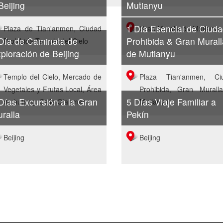
Beijing
Mutianyu
1 Día Esencial de Ciud
Plaza de Tian'anmen, Ciudad
Gran Muralla de Mutianyu
Día de Caminata de
Prohibida & Gran Murall
Prohibida,Templo del Cielo
ploración de Beijing
de Mutianyu
Templo del Cielo, Mercado de
Plaza Tian'anmen, Ci
Vegetales y Frutas Local, Área
Prohibida, Gran Murall
Días Excursión a la Gran
5 Días Viaje Familiar a
de hutong, Calle Qianmen
Mutianyu
ralla
Pekín
Beijing
Beijing