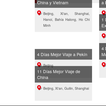
China y Vietnam
a 
Beijing, Xi'an, Shanghai,
1 
Hanoi, Bahía Halong, Ho Chi
Ex
Minh
4 
4 Días Mejor Viaje a Pekín
Mu
Beijing
11 Días Mejor Viaje de
China
Beijing, Xi'an, Guilin, Shanghai