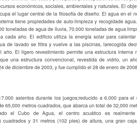
ecursos económicos, sociales, ambientales y naturales. El obje
upa el lugar central de la filosofía de diseño. El agua en el n
xterna tiene propiedades de auto-limpieza y recogidade agua
00 toneladas de agua de lluvia, 70.000 toneladas de agua limp
 cada año. El edificio utiliza la energía solar para calentar
gua de lavado se filtra y vuelve a las piscinas, larecogida deo
 año. El ligero revestimiento permite una estructura interna
que una estructura convencional, revestida de vidrio, un ah
 24 de diciembre de 2003, y fue cumplido el 28 de enero de 2008
17.000 asientos durante los juegos;reducido a 6.000 para el
 de 65,000 metros cuadrados, que abarca un total de 32,000 me
mado el Cubo de Agua, el centro acuático es realmente
) cuadrados y 31 metros (102 pies) de altura, una gran caj