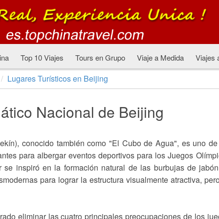
ina
Top 10 Viajes
Tours en Grupo
Viaje a Medida
Viajes 
Lugares Turísticos en Beijing
ático Nacional de Beijing
Pekín), conocido también como "El Cubo de Agua", es uno de
ntes para albergar eventos deportivos para los Juegos Olímp
r se inspiró en la formación natural de las burbujas de jabó
ásmodernas para lograr la estructura visualmente atractiva, per
rado eliminar las cuatro principales preocupaciones de los ju