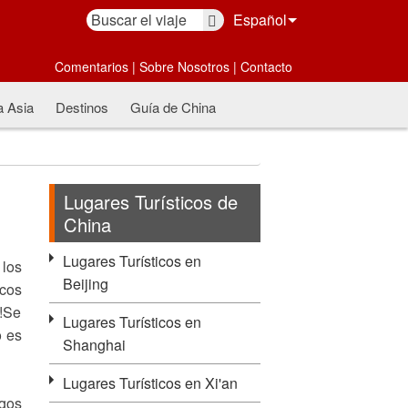
Español
Comentarios
|
Sobre Nosotros
|
Contacto
a Asia
Destinos
Guía de China
Lugares Turísticos de
China
Lugares Turísticos en
 los
Beijing
icos
n!Se
Lugares Turísticos en
o es
Shanghai
Lugares Turísticos en Xi'an
egos