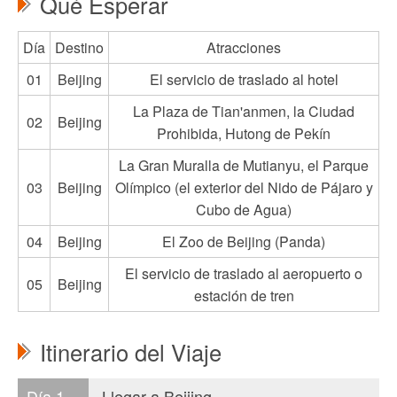
Qué Esperar
Día
Destino
Atracciones
01
Beijing
El servicio de traslado al hotel
La Plaza de Tian'anmen, la Ciudad
02
Beijing
Prohibida, Hutong de Pekín
La Gran Muralla de Mutianyu, el Parque
03
Beijing
Olímpico (el exterior del Nido de Pájaro y
Cubo de Agua)
04
Beijing
El Zoo de Beijing (Panda)
El servicio de traslado al aeropuerto o
05
Beijing
estación de tren
Itinerario del Viaje
Día 1
Llegar a Beijing