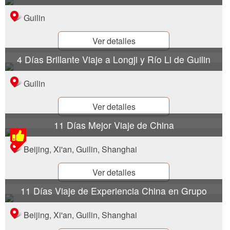
Flauta de caña, Colina de la Trompa del Elefante, ect,
navegar en una pintura de paisaje por tomando el crucero
Guilin
del Río Li. Nuestros viajes Guilin pueden ampliarse a los
Ver detalles
condados cercanos, tales como Yangshuo y Longshen,
tomando bambú rafting en el Río Yulong en Yangshuo,
4 Días Brillante Viaje a Longji y Río Li de Guilin
sintiendo la grandiosidad de amplios campos de terraza en
Longji.
Guilin
Ver detalles
11 Días Mejor Viaje de China
Beijing, Xi'an, Guilin, Shanghai
Ver detalles
11 Días Viaje de Experiencia China en Grupo
Beijing, Xi'an, Guilin, Shanghai