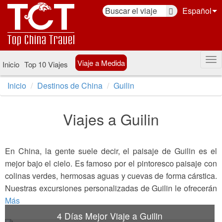
Español
Viaje a Medida
Inicio
Top 10 Viajes
Inicio
Destinos de China
Guilin
Viajes a Guilin
En China, la gente suele decir, el paisaje de Guilin es el
mejor bajo el cielo. Es famoso por el pintoresco paisaje con
colinas verdes, hermosas aguas y cuevas de forma cárstica.
Nuestras excursiones personalizadas de Guilin le ofrecerán
un viaje bien diseñado para disfrutar de las maravillas
Más
naturales en la ciudad de Guilin, tales como la Cueva de
4 Días Mejor Viaje a Guilin