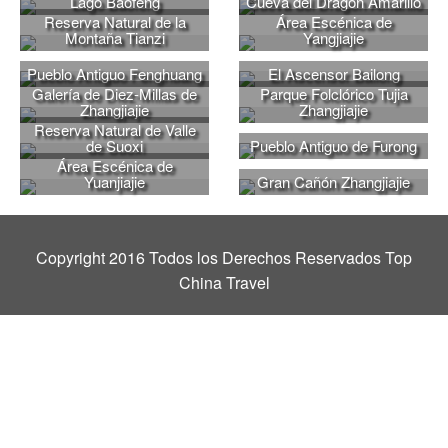
Lago Baofeng
Cueva del Dragón Amarillo
Reserva Natural de la
Área Escénica de
Montaña Tianzi
Yangjiajie
Pueblo Antiguo Fenghuang
El Ascensor Bailong
Galería de Diez-Millas de
Parque Folclórico Tujia
Zhangjiajie
Zhangjiajie
Reserva Natural de Valle
de Suoxi
Pueblo Antiguo de Furong
Área Escénica de
Yuanjiajie
Gran Cañón Zhangjiajie
Copyright 2016 Todos los Derechos Reservados Top
China Travel