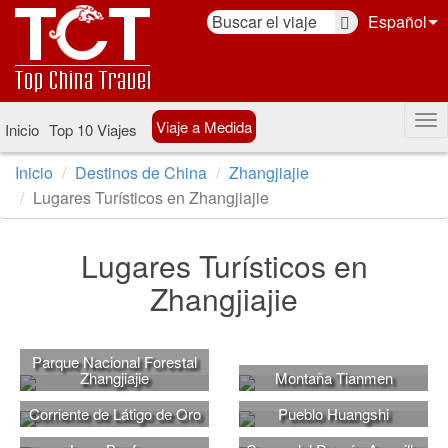
Español
Viaje a Medida
Inicio
Top 10 Viajes
Inicio
Destinos de China
Zhangjiajie
Lugares Turísticos en Zhangjiajie
Lugares Turísticos en
Zhangjiajie
Parque Nacional Forestal
Zhangjiajie
Montaña Tianmen
Corriente de Látigo de Oro
Pueblo Huangshi