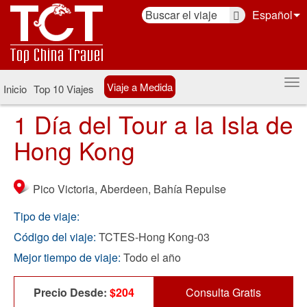
Español
Viaje a Medida
Inicio
Top 10 Viajes
1 Día del Tour a la Isla de
Hong Kong
Pico Victoria, Aberdeen, Bahía Repulse
Tipo de viaje:
Código del viaje:
TCTES-Hong Kong-03
Mejor tiempo de viaje:
Todo el año
Precio Desde:
$204
Consulta Gratis