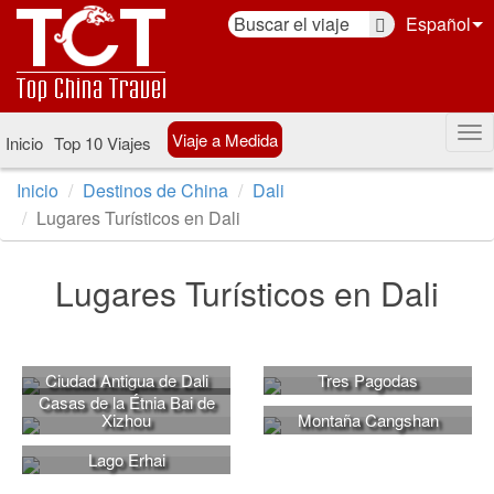
Español
Viaje a Medida
Inicio
Top 10 Viajes
Inicio
Destinos de China
Dali
Lugares Turísticos en Dali
Lugares Turísticos en Dali
Ciudad Antigua de Dali
Tres Pagodas
Casas de la Étnia Bai de
Xizhou
Montaña Cangshan
Lago Erhai