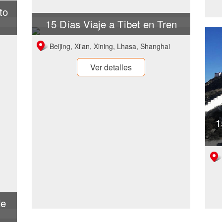
to
15 Días Viaje a Tibet en Tren
Beijing, Xi'an, Xining, Lhasa, Shanghai
Ver detalles
1
de