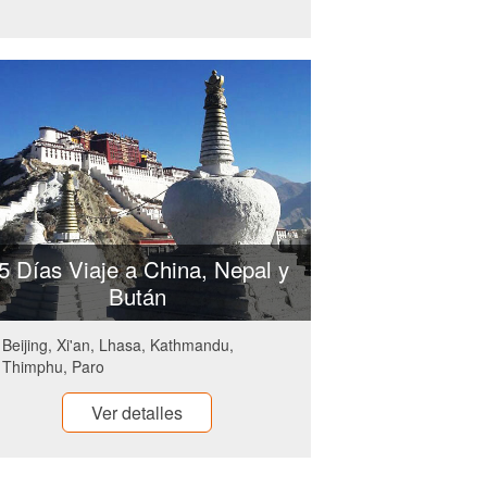
5 Días Viaje a China, Nepal y
Bután
Beijing, Xi'an, Lhasa, Kathmandu,
Thimphu, Paro
Ver detalles