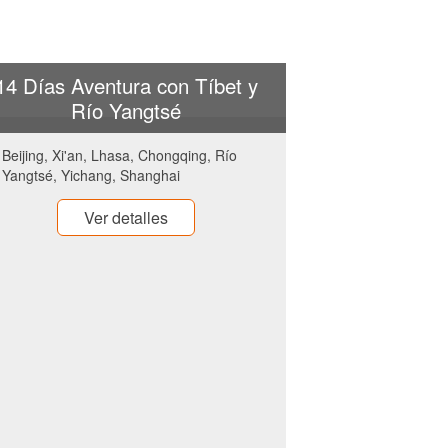
14 Días Aventura con Tíbet y
Río Yangtsé
Beijing, Xi'an, Lhasa, Chongqing, Río
Yangtsé, Yichang, Shanghai
Ver detalles