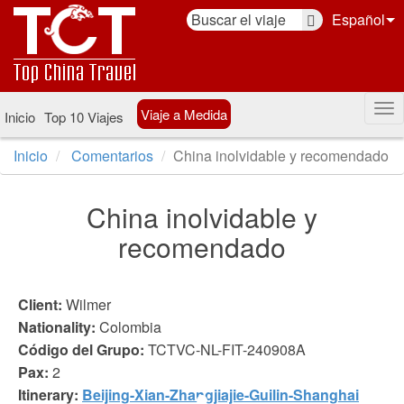
Español
Viaje a Medida
Inicio
Top 10 Viajes
Inicio
Comentarios
China inolvidable y recomendado
China inolvidable y
recomendado
Client:
Wilmer
Nationality:
Colombia
Código del Grupo:
TCTVC-NL-FIT-240908A
Pax:
2
Itinerary:
Beijing-Xian-Zhangjiajie-Guilin-Shanghai