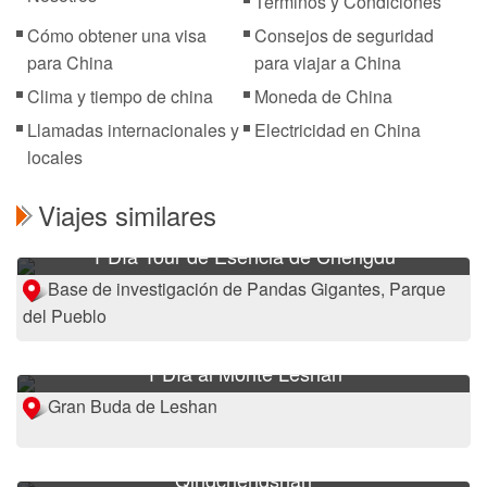
Términos y Condiciones
Cómo obtener una visa
Consejos de seguridad
para China
para viajar a China
Clima y tiempo de china
Moneda de China
Llamadas internacionales y
Electricidad en China
locales
Viajes similares
1 Día Tour de Esencia de Chengdu
Base de investigación de Pandas Gigantes, Parque
del Pueblo
1 Día al Monte Leshan
Gran Buda de Leshan
4 Días del Viaje de Chengdu a Dujiangyan y
Qingchengshan