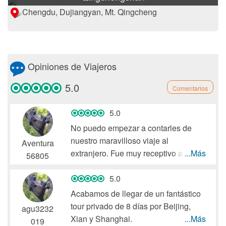
Chengdu, Dujiangyan, Mt. Qingcheng
Opiniones de Viajeros
5.0
Comentarios
5.0
No puedo empezar a contarles de
nuestro maravilloso viaje al
Aventura
extranjero. Fue muy receptivo al
...Más
56805
comunicar toda la planificación que
se realizó en el viaje. Cada detalle
5.0
que planeó fue exactamente como se
Acabamos de llegar de un fantástico
esperaba. No hay un solo problema.
tour privado de 8 días por Beijing,
agu3232
Los guías fueron estupendos. Cada
Xian y Shanghai.
...Más
019