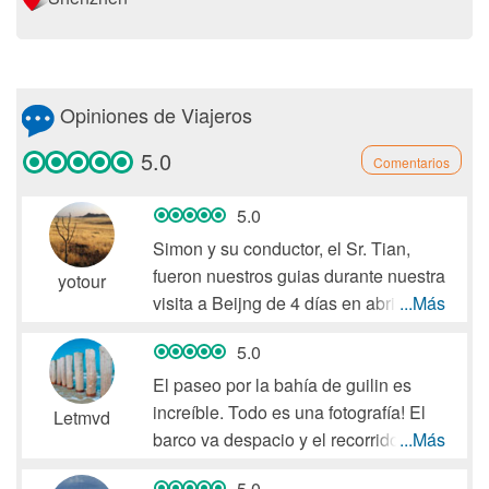
Opiniones de Viajeros
5.0
Comentarios
5.0
Simon y su conductor, el Sr. Tian,
fueron nuestros guias durante nuestra
yotour
visita a Beijng de 4 días en abril de
...Más
2019. Simplemente eran personas
5.0
tan profesionales que yo y mi esposa
suprevisábamos.
El paseo por la bahía de guilin es
Queremos agradecerles
increíble. Todo es una fotografía! El
Letmvd
profundamente por su ayuda y
barco va despacio y el recorrido es
...Más
desearles lo mejor en su vida.
muy largo con lo cual te cansas de
5.0