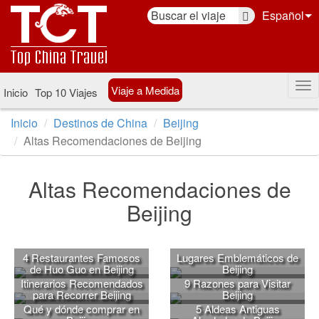
Español
Viaje a Medida
Inicio
Top 10 Viajes
Inicio
Destinos de China
Beijing
Altas Recomendaciones de Beijing
Altas Recomendaciones de
Beijing
4 Restaurantes Famosos
Lugares Emblemáticos de
de Huo Guo en Beijing
Beijing
Itinerarios Recomendados
9 Razones para Visitar
para Recorrer Beijing
Beijing
Qué y dónde comprar en
5 Aldeas Antiguas