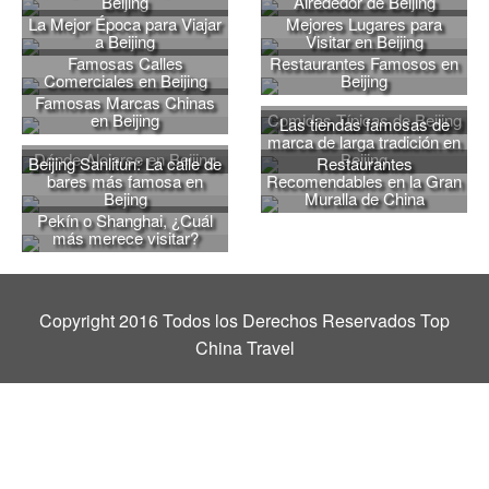
Beijing
Alrededor de Beijing
La Mejor Época para Viajar
Mejores Lugares para
a Beijing
Visitar en Beijing
Famosas Calles
Restaurantes Famosos en
Comerciales en Beijing
Beijing
Famosas Marcas Chinas
en Beijing
Comidas Típicas de Beijing
Las tiendas famosas de
marca de larga tradición en
Dónde Alojarse en Beijing
Beijing
Beijing Sanlitun: La calle de
Restaurantes
bares más famosa en
Recomendables en la Gran
Bejing
Muralla de China
Pekín o Shanghai, ¿Cuál
más merece visitar?
Copyright 2016 Todos los Derechos Reservados Top
China Travel