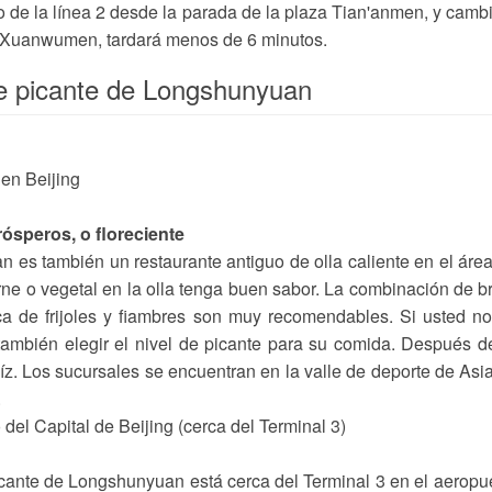
o de la línea 2 desde la parada de la plaza Tian'anmen, y camb
io Xuanwumen, tardará menos de 6 minutos.
te picante de Longshunyuan
ósperos, o floreciente
n es también un restaurante antiguo de olla caliente en el áre
rne o vegetal en la olla tenga buen sabor. La combinación de b
a de frijoles y fiambres son muy recomendables. Si usted n
también elegir el nivel de picante para su comida. Después d
z. Los sucursales se encuentran en la valle de deporte de Asia
.
del Capital de Beijing (cerca del Terminal 3)
picante de Longshunyuan está cerca del Terminal 3 en el aeropu