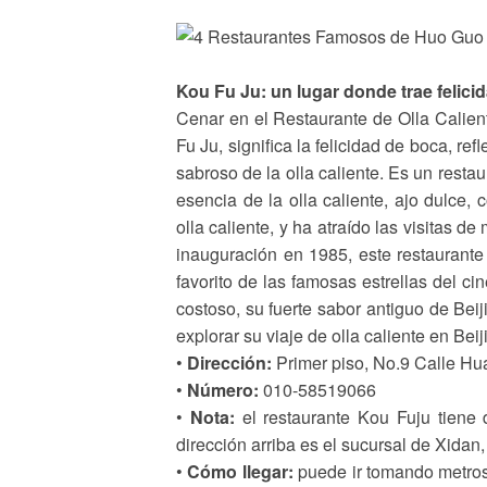
Kou Fu Ju: un lugar donde trae felici
Cenar en el Restaurante de Olla Calien
Fu Ju, significa la felicidad de boca, re
sabroso de la olla caliente. Es un restau
esencia de la olla caliente, ajo dulce
olla caliente, y ha atraído las visitas 
inauguración en 1985, este restaurante 
favorito de las famosas estrellas del c
costoso, su fuerte sabor antiguo de Beij
explorar su viaje de olla caliente en Beij
•
Dirección:
Primer piso, No.9 Calle Hua
•
Número:
010-58519066
•
Nota:
el restaurante Kou Fuju tiene di
dirección arriba es el sucursal de Xidan
•
Cómo llegar:
puede ir tomando metros 