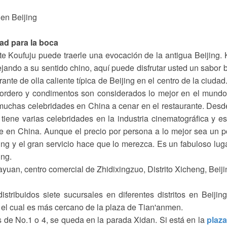
dad para la boca
te Koufuju puede traerle una evocación de la antigua Beijing.
flejando a su sentido chino, aquí puede disfrutar usted un sabor 
rante de olla caliente típica de Beijing en el centro de la ciudad
, cordero y condimentos son considerados lo mejor en el mund
de muchas celebridades en China a cenar en el restaurante. Desd
tiene varias celebridades en la industria cinematográfica y e
ine en China. Aunque el precio por persona a lo mejor sea un 
ing y el gran servicio hace que lo merezca. Es un fabuloso lug
ing.
yuan, centro comercial de Zhidixingzuo, Distrito Xicheng, Beiji
stribuidos siete sucursales en diferentes distritos en Beijing
, el cual es más cercano de la plaza de Tian'anmen.
de No.1 o 4, se queda en la parada Xidan. Si está en la
plaza