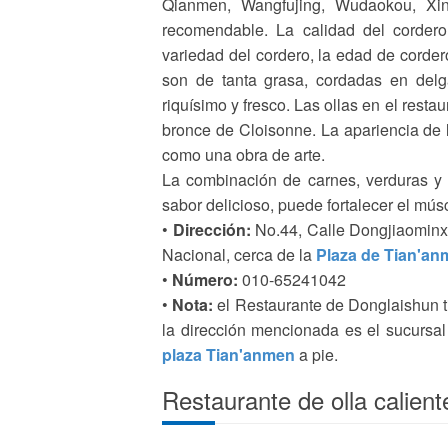
Qianmen, Wangfujing, Wudaokou, Xin 
recomendable. La calidad del cordero
variedad del cordero, la edad de corder
son de tanta grasa, cordadas en delg
riquísimo y fresco. Las ollas en el resta
bronce de Cloisonne. La apariencia de 
como una obra de arte.
La combinación de carnes, verduras y 
sabor delicioso, puede fortalecer el músc
•
Dirección:
No.44, Calle Dongjiaominxi
Nacional, cerca de la
Plaza de Tian'a
•
Número:
010-65241042
•
Nota:
el Restaurante de Donglaishun tie
la dirección mencionada es el sucursal
plaza Tian'anmen
a pie.
Restaurante de olla calient