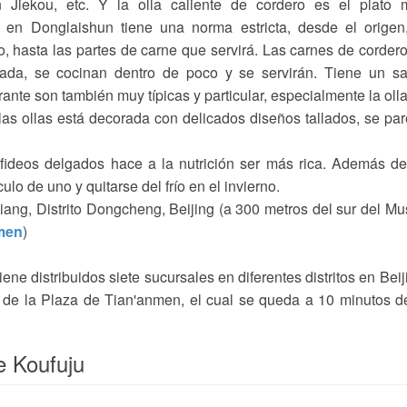
Jiekou, etc. Y la olla caliente de cordero es el plato 
 en Donglaishun tiene una norma estricta, desde el origen
o, hasta las partes de carne que servirá. Las carnes de corder
ada, se cocinan dentro de poco y se servirán. Tiene un sa
urante son también muy típicas y particular, especialmente la oll
las ollas está decorada con delicados diseños tallados, se pa
fideos delgados hace a la nutrición ser más rica. Además d
ulo de uno y quitarse del frío en el invierno.
ang, Distrito Dongcheng, Beijing (a 300 metros del sur del M
nmen
)
ne distribuidos siete sucursales en diferentes distritos en Beij
 de la Plaza de Tian'anmen, el cual se queda a 10 minutos d
e Koufuju