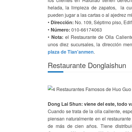
los clientes en Haidilao tienen derec
helada, la limpieza de zapatos, la cu
pueden jugar a las cartas o al ajedrez m
•
Dirección:
No. 109, Séptimo piso, Edif
•
Número:
010-66174063
•
Nota:
el Restaurante de Olla Caliente 
unos diez sucursales, la dirección me
plaza de Tian'anmen
.
Restaurante Donglaishun
Dong Lai Shun: viene del este, todo 
Cuando se trata de la olla caliente, esp
piensan naturalmente en el restaurante
de más de cien años. Tiene distribuid