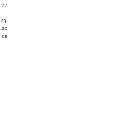
l de
ing.
 Lao
e de