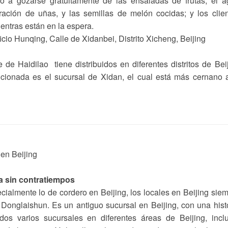
ho a gozarse gratuitamente de las ensaladas de frutas, el 
ración de uñas, y las semillas de melón cocidas; y los clie
ientras están en la espera.
icio Hunqing, Calle de Xidanbei, Distrito Xicheng, Beijing
de Haidilao tiene distribuidos en diferentes distritos de Bei
ncionada es el sucursal de Xidan, el cual está más cernano 
va sin contratiempos
ecialmente lo de cordero en Beijing, los locales en Beijing sie
 Donglaishun. Es un antiguo sucursal en Beijing, con una hist
os varios sucursales en diferentes áreas de Beijing, incl