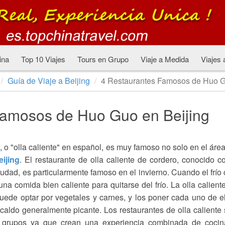
ina
Top 10 Viajes
Tours en Grupo
Viaje a Medida
Viajes 
Guía de Viaje a Beijing
4 Restaurantes Famosos de Huo G
Famosos de Huo Guo en Beijing
, o "olla caliente" en español, es muy famoso no solo en el áre
eijing
. El restaurante de olla caliente de cordero, conocido 
udad, es particularmente famoso en el invierno. Cuando el frío
na comida bien caliente para quitarse del frío. La olla calient
puede optar por vegetales y carnes, y los poner cada uno de e
caldo generalmente picante. Los restaurantes de olla caliente
 grupos ya que crean una experiencia combinada de cocin