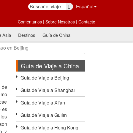
Español
Comentarios
|
Sobre Nosotros
|
Contacto
a Asia
Destinos
Guía de China
uo en Beijing
Guía de Viaje a China
Guía de Viaje a Beijing
a de
Guía de Viaje a Shanghai
como
 cae
Guía de Viaje a Xi'an
e es
Guía de Viaje a Guilin
llos
 son
Guía de Viaje a Hong Kong
a y