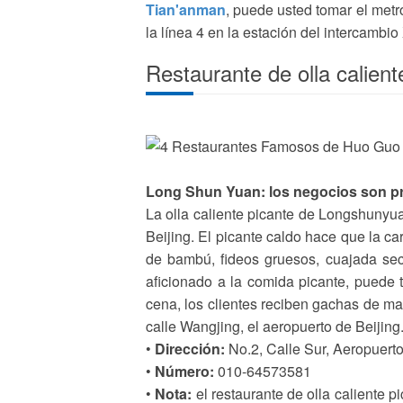
Tian'anman
, puede usted tomar el metr
la línea 4 en la estación del intercamb
Restaurante de olla calien
Long Shun Yuan: los negocios son pr
La olla caliente picante de Longshunyua
Beijing. El picante caldo hace que la ca
de bambú, fideos gruesos, cuajada sec
aficionado a la comida picante, puede 
cena, los clientes reciben gachas de maí
calle Wangjing, el aeropuerto de Beijing
•
Dirección:
No.2, Calle Sur, Aeropuerto 
•
Número:
010-64573581
•
Nota:
el restaurante de olla caliente 