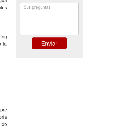
agua
ntes
jing
a la
mpre
oria
uido