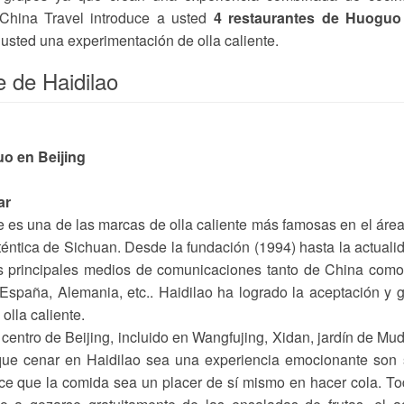
 China Travel introduce a usted
4 restaurantes de Huoguo
sted una experimentación de olla caliente.
e de Haidilao
ar
e es una de las marcas de olla caliente más famosas en el áre
téntica de Sichuan. Desde la fundación (1994) hasta la actuali
los principales medios de comunicaciones tanto de China com
 España, Alemania, etc.. Haidilao ha logrado la aceptación y 
olla caliente.
 centro de Beijing, incluido en Wangfujing, Xidan, jardín de Mu
que cenar en Haidilao sea una experiencia emocionante son
hace que la comida sea un placer de sí mismo en hacer cola. T