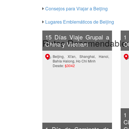
Consejos para Viajar a Beijing
Lugares Emblemáticos de Beijing
15 Días Viaje Grupal a
1
Rutas Recomendable
China y Vietnam
Ob
Beijing, Xi'an, Shanghai, Hanoi,
Bahía Halong, Ho Chi Minh
Desde:
$3042
1
C