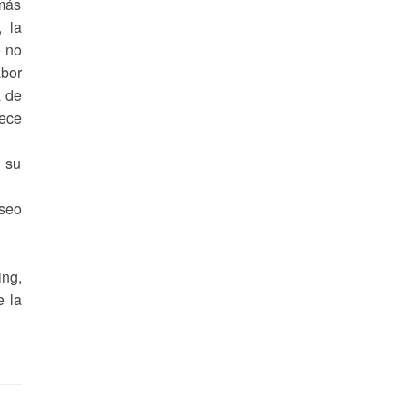
más
, la
o no
bor
a de
rece
e su
useo
ing,
e la