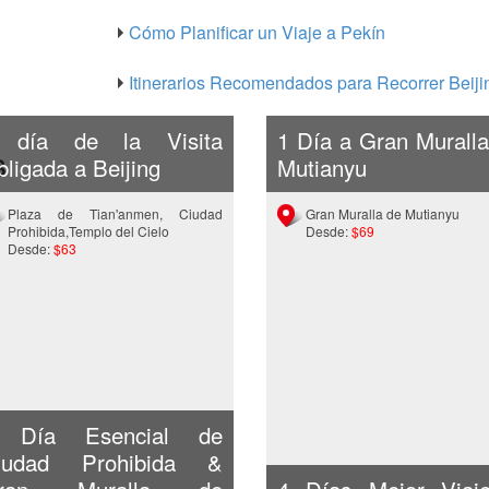
Cómo Planificar un Viaje a Pekín
Itinerarios Recomendados para Recorrer Beiji
 día de la Visita
1 Día a Gran Muralla
s
ligada a Beijing
Mutianyu
Plaza de Tian'anmen, Ciudad
Gran Muralla de Mutianyu
Prohibida,Templo del Cielo
Desde:
$69
Desde:
$63
 Día Esencial de
iudad Prohibida &