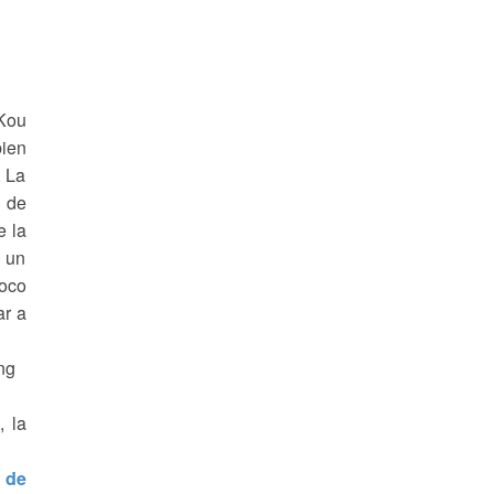
 Kou
bien
. La
o de
e la
s un
poco
ar a
ng
, la
 de