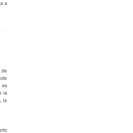
ia a
a de
rote
o es
e la
, la
erto