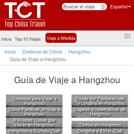
Español
Viaje a Medida
Inicio
Top 10 Viajes
Inicio
Destinos de China
Hangzhou
Guía de Viaje a Hangzhou
Guía de Viaje a Hangzhou
Consejos para Viajar a
Dónde Ver Plantación del
Hangzhou
Té Longjing en Hangzhou
Cómo Planificar un Viaje a
Lugares Emblemáticos de
Hangzhou
Hangzhou
6 Mejores Cosas que
Hacer en Hangzhou
Tiempo en Hangzhou
Hangzhou o Suzhou, Cuál
Dongzha o Xizha, Cuál