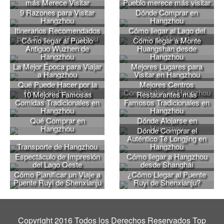
más Merece Visitar
Pueblo merece más visitar
9 Razones para Visitar
Dónde Comprar en
Hangzhou
Hangzhou
Itinerarios Recomendados
Cómo llegar al Lago del
para Recorrer Hangzhou
Oeste de Hangzhou
Cómo llegar al Pueblo
Cómo llegar a Monte
Antiguo Wuzhen de
Huangshan desde
Hangzhou
Hangzhou
La Mejor Época para Viajar
Mejores Lugares para
a Hangzhou
Visitar en Hangzhou
Qué Puede Hacer por la
Mejores Centros
Noche en Hangzhou
Comerciales en Hangzhou
10 Mejores Famosas
Restaurantes más
Comidas Tradicionales en
Famosos Tradicionales en
Hangzhou
Hangzhou
Qué Comprar en
Dónde Alojarse en
Hangzhou
Hangzhou
Dónde Comprar el
Auténtico Té Longjing en
Transporte de Hangzhou
Hangzhou
Espectáculo de Impresión
Cómo llegar a Hangzhou
del Lago Oeste
desde Shanghái
Cómo Planificar un Viaje a
¿Cómo Llegar al Puente
Puente Ruyi de Shenxianju
Ruyi de Shenxianju?
Copyright 2016 Todos los Derechos Reservados Top