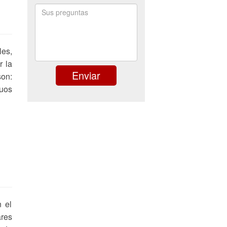
les,
r la
son:
guos
n el
res