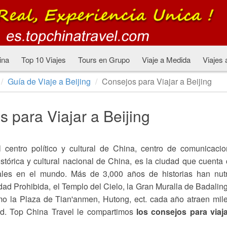
ina
Top 10 Viajes
Tours en Grupo
Viaje a Medida
Viajes 
Guía de Viaje a Beijing
Consejos para Viajar a Beijing
 para Viajar a Beijing
l centro político y cultural de China, centro de comunicaci
istórica y cultural nacional de China, es la ciudad que cuenta
ales en el mundo. Más de 3,000 años de historias han nutr
d Prohibida, el Templo del Cielo, la Gran Muralla de Badaling
mo la Plaza de Tian'anmen, Hutong, ect. cada año atraen mil
ad. Top China Travel le compartimos
los consejos para viaj