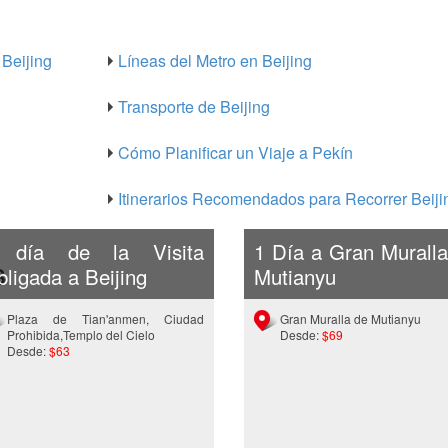
Beijing
Líneas del Metro en Beijing
Transporte de Beijing
Cómo Planificar un Viaje a Pekín
Itinerarios Recomendados para Recorrer Beiji
 día de la Visita
1 Día a Gran Muralla
s
ligada a Beijing
Mutianyu
Plaza de Tian'anmen, Ciudad
Gran Muralla de Mutianyu
Prohibida,Templo del Cielo
Desde:
$69
Desde:
$63