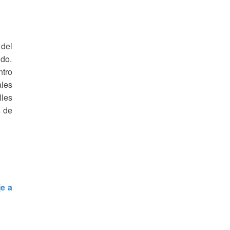
 del
ndo.
ntro
ales
les
s de
je a