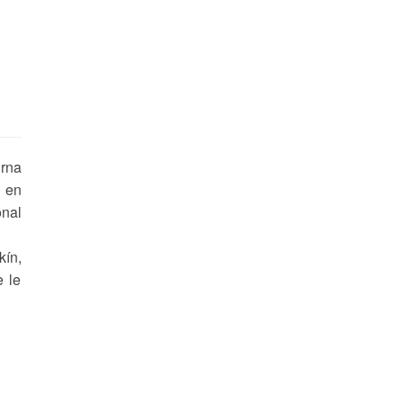
urna
e en
onal
kín,
e le