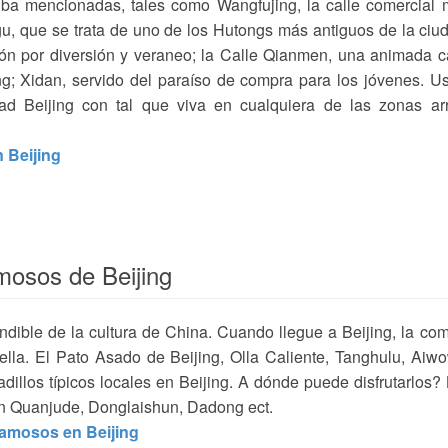
riba mencionadas, tales como Wangfujing, la calle comercial
gu, que se trata de uno de los Hutongs más antiguos de la ciu
n por diversión y veraneo; la Calle Qianmen, una animada c
ng; Xidan, servido del paraíso de compra para los jóvenes. U
ad Beijing con tal que viva en cualquiera de las zonas ar
 Beijing
mosos de Beijing
ndible de la cultura de China. Cuando llegue a Beijing, la co
ella. El Pato Asado de Beijing, Olla Caliente, Tanghulu, Aiw
illos típicos locales en Beijing. A dónde puede disfrutarlos?
on Quanjude, Donglaishun, Dadong ect.
amosos en Beijing