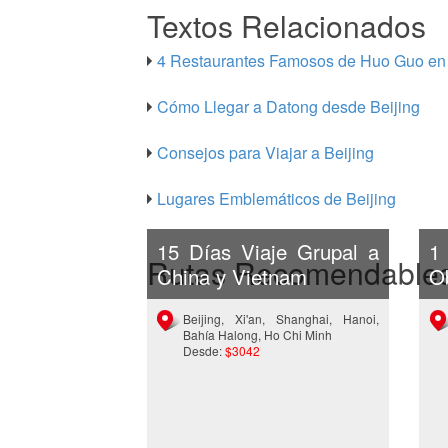
Textos Relacionados
4 Restaurantes Famosos de Huo Guo en 
Cómo Llegar a Datong desde Beijing
Consejos para Viajar a Beijing
Lugares Emblemáticos de Beijing
15 Días Viaje Grupal a
1
Rutas Recomendable
China y Vietnam
Ob
Beijing, Xi'an, Shanghai, Hanoi,
Bahía Halong, Ho Chi Minh
Desde:
$3042