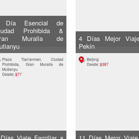
 Día Esencial de
iudad Prohibida &
ran Muralla de
4 Días Mejor Viaj
utianyu
Pekín
Plaza Tian'anmen, Ciudad
Beijing
Prohibida, Gran Muralla de
Desde:
$387
Mutianyu
Desde:
$77
 Días Viaje Familiar a
11 Días Mejor Viaje