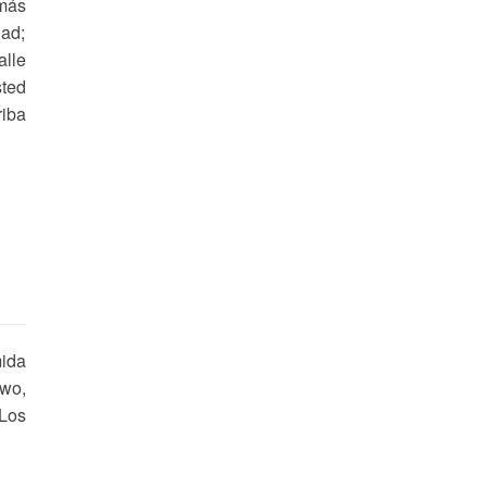
 más
dad;
alle
sted
riba
mida
owo,
 Los