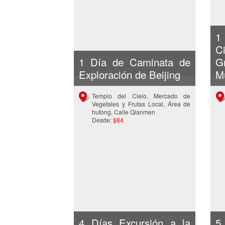
1
C
1 Día de Caminata de
G
Exploración de Beijing
M
Templo del Cielo, Mercado de
Vegetales y Frutas Local, Área de
hutong, Calle Qianmen
Desde:
$84
4 Días Excursión a la
5