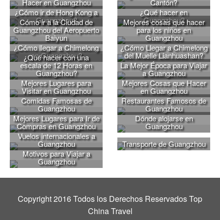
Hacer en Guangzhou
Cantón?
¿Cómo ir de Hong Kong a
¿Qué hacer en
Guangzhou?
Guangzhou?
Cómo ir a la Ciudad de
Mejores cosas que hacer
Guangzhou del Aeropuerto
para los niños en
Baiyun
Guangzhou
¿Cómo llegar a Chimelong
¿Cómo Llegar a Chimelong
en Guangzhou?
del Muelle Lianhuashan?
¿Qué hacer con una
escala de 12 Horas en
La Mejor Época para Viajar
Guangzhou?
a Guangzhou
Mejores Lugares para
Mejores Cosas que Hacer
Visitar en Guangzhou
en Guangzhou
Comidas Famosas de
Restaurantes Famosos de
Guangzhou
Guangzhou
Mejores Lugares para Ir de
Dónde alojarse en
Compras en Guangzhou
Guangzhou
Vuelos internacionales a
Guangzhou
Transporte de Guangzhou
Motivos para Viajar a
Guangzhou
Copyright 2016 Todos los Derechos Reservados Top
China Travel