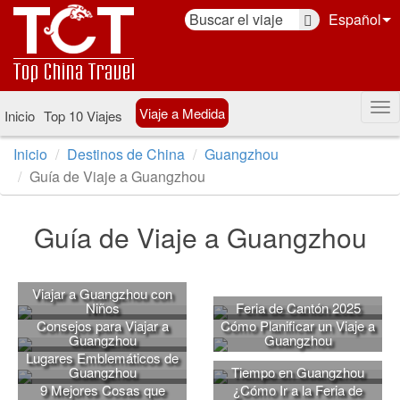
Español
Viaje a Medida
Inicio
Top 10 Viajes
Inicio
Destinos de China
Guangzhou
Guía de Viaje a Guangzhou
Guía de Viaje a Guangzhou
Viajar a Guangzhou con
Niños
Feria de Cantón 2025
Consejos para Viajar a
Cómo Planificar un Viaje a
Guangzhou
Guangzhou
Lugares Emblemáticos de
Guangzhou
Tiempo en Guangzhou
9 Mejores Cosas que
¿Cómo Ir a la Feria de