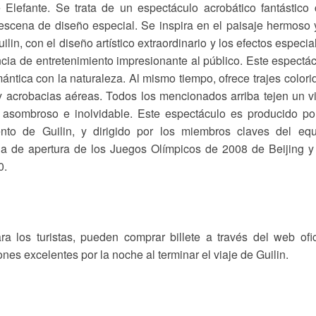
 Elefante. Se trata de un espectáculo acrobático fantástico
 escena de diseño especial. Se inspira en el paisaje hermoso 
lin, con el diseño artístico extraordinario y los efectos especia
cia de entretenimiento impresionante al público. Este espectá
mántica con la naturaleza. Al mismo tiempo, ofrece trajes colori
 y acrobacias aéreas. Todos los mencionados arriba tejen un v
n asombroso e inolvidable. Este espectáculo es producido po
ento de Guilin, y dirigido por los miembros claves del eq
 de apertura de los Juegos Olímpicos de 2008 de Beijing y
0.
 los turistas, pueden comprar billete a través del web ofic
nes excelentes por la noche al terminar el viaje de Guilin.