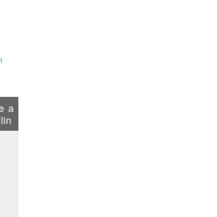
n
je a
lin