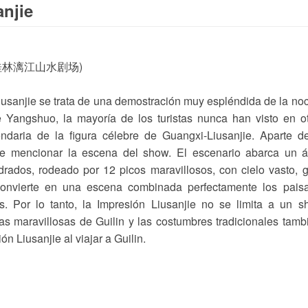
njie
ilin (桂林漓江山水剧场)
iusanjie se trata de una demostración muy espléndida de la no
Yangshuo, la mayoría de los turistas nunca han visto en o
ndaria de la figura célebre de Guangxi-Liusanjie. Aparte d
de mencionar la escena del show. El escenario abarca un á
adrados, rodeado por 12 picos maravillosos, con cielo vasto, 
 convierte en una escena combinada perfectamente los pais
s. Por lo tanto, la Impresión Liusanjie no se limita a un 
s maravillosas de Guilin y las costumbres tradicionales tamb
n Liusanjie al viajar a Guilin.