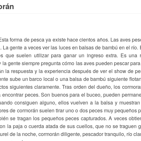
orán
sta forma de pesca ya existe hace cientos años. Las aves pe
. La gente a veces ver las luces en balsas de bambú en el río.
 que suelen utilizar para ganar un ingreso extra. Es una 
 y la gente siempre pregunta cómo las aves pueden pescar para
án la respuesta y la experiencia después de ver el show de p
ente sube un barco local o una balsa de bambú siguiente flota
actos siguientes claramente. Tras orden del dueño, los cormor
ra encontrar peces. Son buenos para el buceo, pueden perman
ando consiguen alguno, ellos vuelven a la balsa y muestran
dores de cormorán suelen tirar uno o dos peces muy pequeños 
mbién se tragan los pequeños peces capturados. A veces obti
on la paja o cuerda atada de sus cuellos, que no se traguen 
rel de la noche, cormorán diligente, pescador tranquilo, río cla