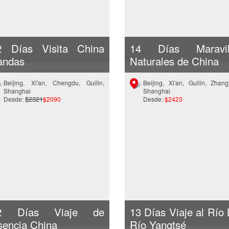
2 Días Visita China
14 Días Maravil
andas
Naturales de China
Beijing, Xi'an, Chengdu, Guilin,
Beijing, Xi'an, Guilin, Zhangj
Shanghai
Shanghai
$2321
Desde:
$2090
Desde:
$2423
2 Días Viaje de
13 Días Viaje al Río 
sencia China
Río Yangtsé