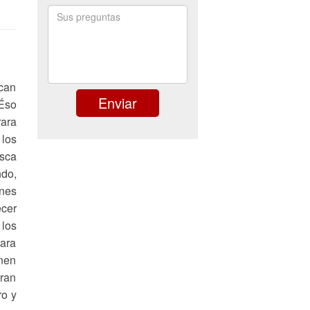
scan
 Éso
rara
 los
esca
ndo,
anes
ecer
 los
para
enen
gran
ro y