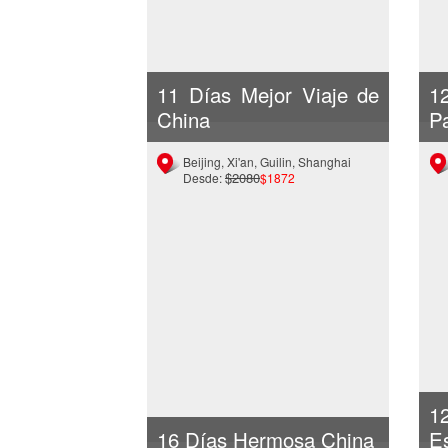
11 Días Mejor Viaje de
1
China
P
Beijing, Xi'an, Guilin, Shanghai
$2080
Desde:
$1872
1
16 Días Hermosa China
E