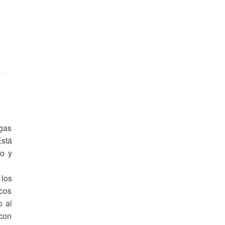
egas
Está
ío y
 los
icos
o al
 con