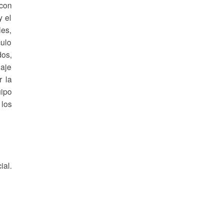
 con
y el
les,
culo
dos,
iaje
r la
uipo
 los
ial.