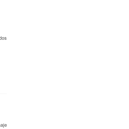
dos
saje