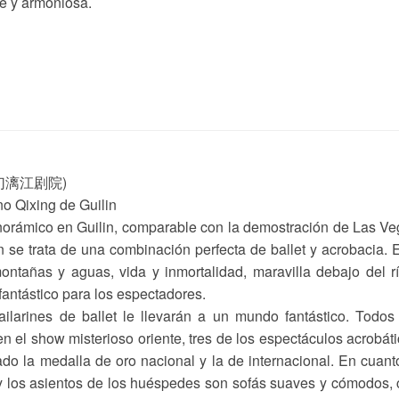
e y armoniosa.
 (梦幻漓江剧院)
no Qixing de Guilin
norámico en Guilin, comparable con la demostración de Las V
 se trata de una combinación perfecta de ballet y acrobacia. 
ntañas y aguas, vida y inmortalidad, maravilla debajo del r
antástico para los espectadores.
ilarines de ballet le llevarán a un mundo fantástico. Todos
en el show misterioso oriente, tres de los espectáculos acrobát
do la medalla de oro nacional y la de internacional. En cuant
, y los asientos de los huéspedes son sofás suaves y cómodos,