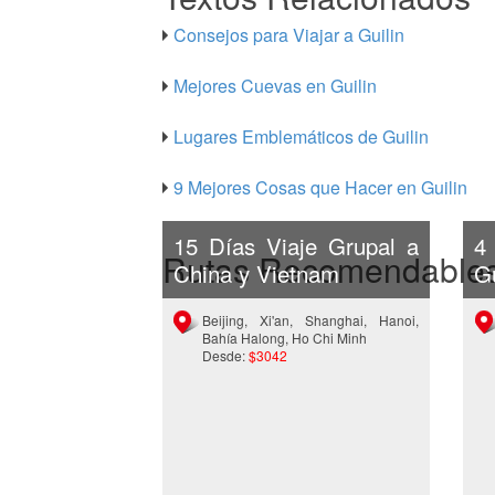
Consejos para Viajar a Guilin
Mejores Cuevas en Guilin
Lugares Emblemáticos de Guilin
9 Mejores Cosas que Hacer en Guilin
15 Días Viaje Grupal a
4
Rutas Recomendable
China y Vietnam
Gu
Beijing, Xi'an, Shanghai, Hanoi,
Bahía Halong, Ho Chi Minh
Desde:
$3042