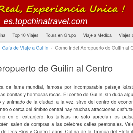
ina
Top 10 Viajes
Tours en Grupo
Viaje a Medida
Viajes 
Guía de Viaje a Guilin
Cómo Ir del Aeropuerto de Guilin al 
ropuerto de Guilin al Centro
ca de fama mundial, famosa por incomparable paisaje kárst
as bonitas y hermosas rocas. El centro de Guilin, sin duda alg
o y animado de la ciudad; a la vez, sirve del centro de econo
entro o cerca del ámbito central hay muchas atracciones disfrut
o en el extranjero, los turistas no sólo aprecian los pais
mbién salen de compras a las célebres calles peatonales. Val
 de Dos Ríos y Cuatro Lagos, Colina de la Trompa del Elefan