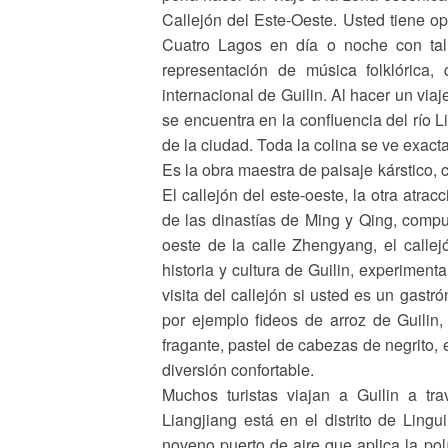
Callejón del Este-Oeste. Usted tiene op
Cuatro Lagos en día o noche con tal
representación de música folklórica,
internacional de Guilin. Al hacer un viaj
se encuentra en la confluencia del río Li
de la ciudad. Toda la colina se ve exact
Es la obra maestra de paisaje kárstico,
El callejón del este-oeste, la otra atrac
de las dinastías de Ming y Qing, compue
oeste de la calle Zhengyang, el callej
historia y cultura de Guilin, experimen
visita del callejón si usted es un gas
por ejemplo fideos de arroz de Guilin
fragante, pastel de cabezas de negrito, 
diversión confortable.
Muchos turistas viajan a Guilin a tra
Liangjiang está en el distrito de Lingu
noveno puerto de aire que aplica la po