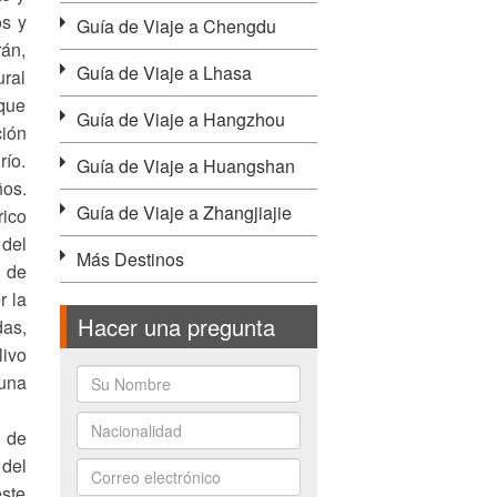
os y
Guía de Viaje a Chengdu
án,
Guía de Viaje a Lhasa
ural
 que
Guía de Viaje a Hangzhou
ción
río.
Guía de Viaje a Huangshan
ños.
Guía de Viaje a Zhangjiajie
rico
 del
Más Destinos
a de
r la
Hacer una pregunta
das,
livo
 una
o de
 del
este