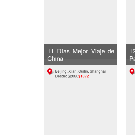
11 Días Mejor Viaje de
1
China
P
Beijing, Xi'an, Guilin, Shanghai
$2080
Desde:
$1872