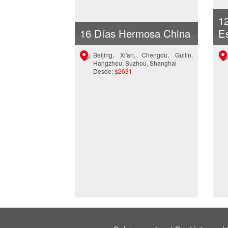
1
16 Días Hermosa China
E
Beijing, Xi'an, Chengdu, Guilin,
Hangzhou, Suzhou, Shanghai
Desde:
$2631