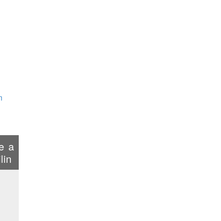
n
je a
lin