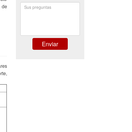
o de
ares
rte,
o