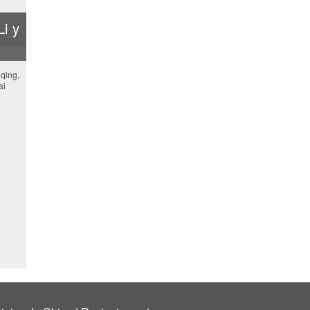
Li y
qing,
ai