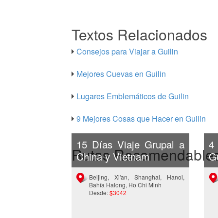
Textos Relacionados
Consejos para Viajar a Guilin
Mejores Cuevas en Guilin
Lugares Emblemáticos de Guilin
9 Mejores Cosas que Hacer en Guilin
15 Días Viaje Grupal a
4
Rutas Recomendable
China y Vietnam
Gu
Beijing, Xi'an, Shanghai, Hanoi,
Bahía Halong, Ho Chi Minh
Desde:
$3042