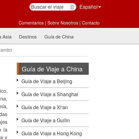
Español
Comentarios
|
Sobre Nosotros
|
Contacto
a Asia
Destinos
Guía de China
Centro
Guía de Viaje a China
Guía de Viaje a Beijing
ico,
Guía de Viaje a Shanghai
una,
mía,
Guía de Viaje a Xi'an
adas
Guía de Viaje a Guilin
ajes
e la
Guía de Viaje a Hong Kong
te y