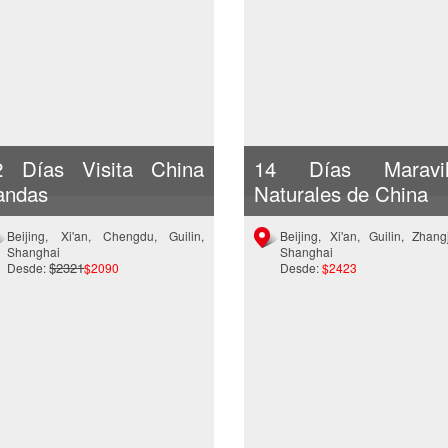
2 Días Visita China
14 Días Maravil
andas
Naturales de China
Beijing, Xi'an, Chengdu, Guilin,
Beijing, Xi'an, Guilin, Zhangj
Shanghai
Shanghai
$2321
Desde:
$2090
Desde:
$2423