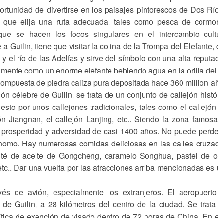
ortunidad de divertirse en los paisajes pintorescos de Dos Rí
 que elija una ruta adecuada, tales como pesca de cormor
 que se hacen los focos singulares en el intercambio cult
e a Guilin, tiene que visitar la colina de la Trompa del Elefante,
 y el río de las Adelfas y sirve del símbolo con una alta reputa
amente como un enorme elefante bebiendo agua en la orilla del 
 compuesta de piedra caliza pura depositada hace 360 million a
ción célebre de Guilin, se trata de un conjunto de callejón histó
sto por unos callejones tradicionales, tales como el callejón
ón Jiangnan, el callejón Lanjing, etc.. Siendo la zona famos
ta prosperidad y adversidad de casi 1400 años. No puede perde
trónomo. Hay numerosas comidas deliciosas en las calles cruza
, té de aceite de Gongcheng, caramelo Songhua, pastel de o
etc.. Dar una vuelta por las atracciones arriba mencionadas es
vés de avión, especialmente los extranjeros. El aeropuert
i de Guilin, a 28 kilómetros del centro de la ciudad. Se trata
lítica de exención de visado dentro de 72 horas de China. En 