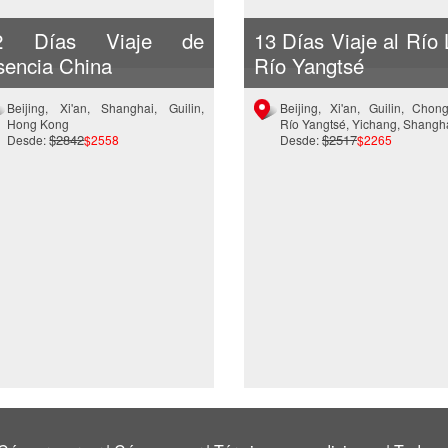
2 Días Viaje de
13 Días Viaje al Río 
sencia China
Río Yangtsé
Beijing, Xi'an, Shanghai, Guilin,
Beijing, Xi'an, Guilin, Chong
Hong Kong
Río Yangtsé, Yichang, Shangh
$2842
$2517
Desde:
$2558
Desde:
$2265