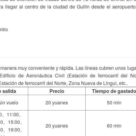
 llegar al centro de la ciudad de Guilin desde el aeropuert
 manera muy conveniente y rápida. Las líneas cubren unos lug
dificio de Aeronáutica Civil (Estación de ferrocarril del No
tación de ferrocarril del Norte, Zona Nueva de Lingui, etc..
 salida
Precio
Tiempo de gastad
gún vuelo
20 yuanes
50 min
00、11:00、
00、15:00、
20 yuanes
60 min
00、19:00、