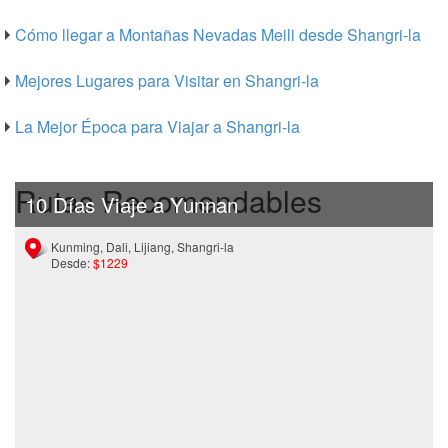
Cómo llegar a Montañas Nevadas Meili desde Shangri-la
Mejores Lugares para Visitar en Shangri-la
La Mejor Época para Viajar a Shangri-la
Rutas Recomendables
10 Días Viaje a Yunnan
Kunming, Dali, Lijiang, Shangri-la
Desde:
$1229