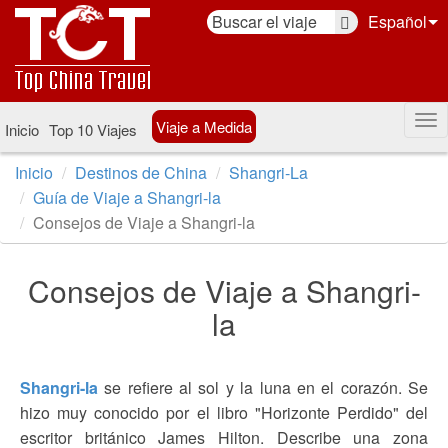
Español
Viaje a Medida
Inicio
Top 10 Viajes
Inicio
Destinos de China
Shangri-La
Guía de Viaje a Shangri-la
Consejos de Viaje a Shangri-la
Consejos de Viaje a Shangri-
la
Shangri-la
se refiere al sol y la luna en el corazón. Se
hizo muy conocido por el libro "Horizonte Perdido" del
escritor británico James Hilton. Describe una zona