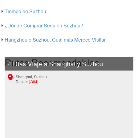
Tiempo en Suzhou
¿Dónde Comprar Seda en Suzhou?
Hangzhou o Suzhou, Cuál más Merece Visitar
Rutas Recomendables
4 Días Viaje a Shanghai y Suzhou
Shanghai, Suzhou
Desde:
$384