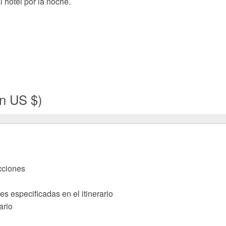
l hotel por la noche.
en US $)
acciones
s especificadas en el itinerario
ario