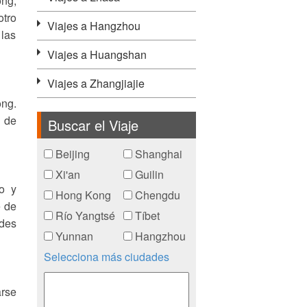
ong,
otro
Viajes a Hangzhou
 las
Viajes a Huangshan
Viajes a Zhangjiajie
ong.
 de
Buscar el Viaje
Beijing
Shanghai
Xi'an
Guilin
o y
Hong Kong
Chengdu
e de
Río Yangtsé
Tíbet
ades
Yunnan
Hangzhou
Selecciona más ciudades
arse