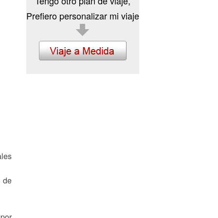
Tengo otro plan de viaje,
Prefiero personalizar mi viaje
ales
a de
 por