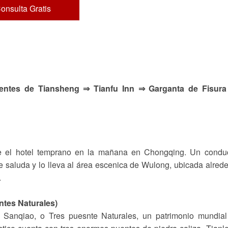
onsulta Gratis
entes de Tiansheng ⇒ Tianfu Inn ⇒ Garganta de Fisura
 el hotel temprano en la mañana en Chongqing. Un conduc
le saluda y lo lleva al área escenica de Wulong, ubicada alred
.
ntes Naturales)
g Sanqiao, o Tres puesnte Naturales, un patrimonio mundia