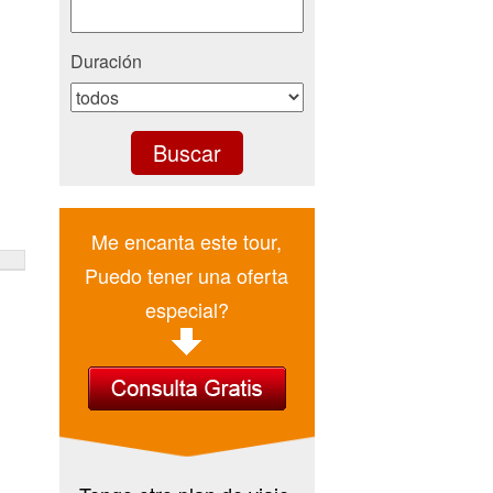
Duración
Me encanta este tour,
Puedo tener una oferta
especial?