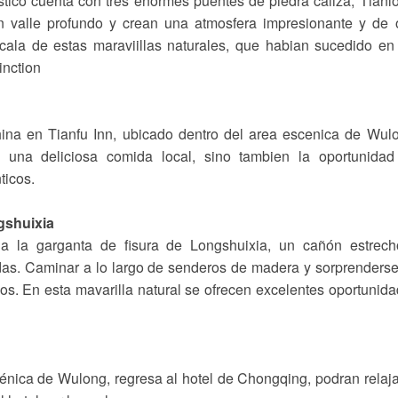
ico cuenta con tres enormes puentes de piedra caliza, Tianl
 valle profundo y crean una atmosfera impresionante y de 
la de estas maraviillas naturales, que habian sucedido en
inction
hina en Tianfu Inn, ubicado dentro del area escenica de Wul
o una deliciosa comida local, sino tambien la oportunidad
ticos.
gshuixia
ia la garganta de fisura de Longshuixia, un cañón estrech
das. Caminar a lo largo de senderos de madera y sorprenders
os. En esta mavarilla natural se ofrecen excelentes oportunid
énica de Wulong, regresa al hotel de Chongqing, podran relaj