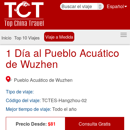
Español
Viaje a Medida
Inicio
Top 10 Viajes
1 Día al Pueblo Acuático
de Wuzhen
Pueblo Acuático de Wuzhen
Tipo de viaje:
Código del viaje:
TCTES-Hangzhou-02
Mejor tiempo de viaje:
Todo el año
Precio Desde:
$81
Consulta Gratis