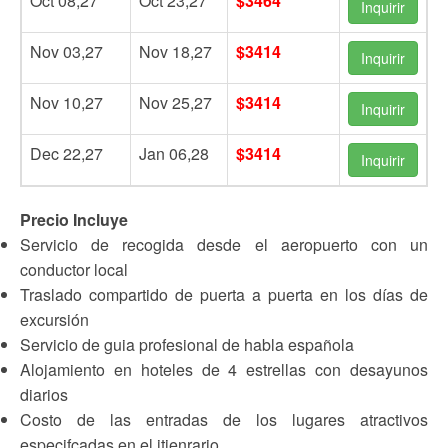
Oct 08,27
Oct 23,27
$3464
Inquirir
Nov 03,27
Nov 18,27
$3414
Inquirir
Nov 10,27
Nov 25,27
$3414
Inquirir
Dec 22,27
Jan 06,28
$3414
Inquirir
Precio Incluye
Servicio de recogida desde el aeropuerto con un
conductor local
Traslado compartido de puerta a puerta en los días de
excursión
Servicio de guia profesional de habla española
Alojamiento en hoteles de 4 estrellas con desayunos
diarios
Costo de las entradas de los lugares atractivos
especifcadas en el itienrario