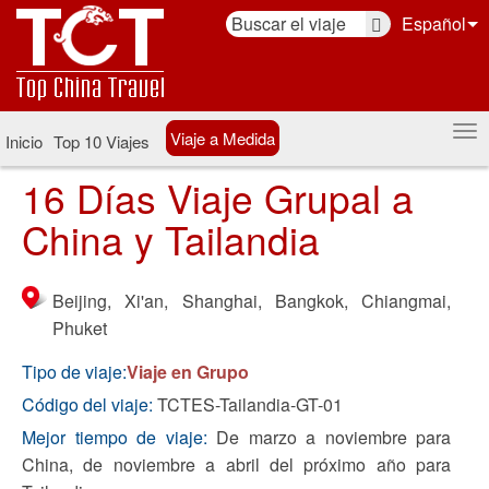
Español
Viaje a Medida
Inicio
Top 10 Viajes
16 Días Viaje Grupal a
China y Tailandia
Beijing, Xi'an, Shanghai, Bangkok, Chiangmai,
Phuket
Tipo de viaje:
Viaje en Grupo
Código del viaje:
TCTES-Tailandia-GT-01
Mejor tiempo de viaje:
De marzo a noviembre para
China, de noviembre a abril del próximo año para