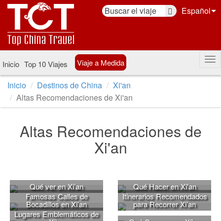
Español
Viaje a Medida
Inicio
Top 10 Viajes
Inicio
Destinos de China
Xi'an
Altas Recomendaciones de Xi'an
Altas Recomendaciones de
Xi'an
Qué ver en Xi’an
Qué Hacer en Xi'an
Famosas Calles de
Itinerarios Recomendados
Bocadillos en Xi’an
para Recorrer Xi’an
Lugares Emblemáticos de