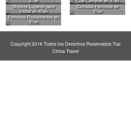
Xi’an
Qué Comprar en Xi'an
Mejores Lugares para
Comidas Famosas de
Visitar en Xi’an
Xi'an
Famosos Restaurantes en
Xi'an
Copyright 2016 Todos los Derechos Reservados Top
China Travel