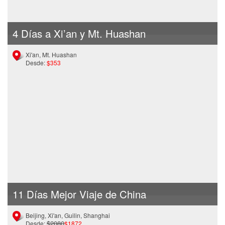
4 Días a Xi’an y Mt. Huashan
Xi'an, Mt. Huashan
Desde:
$353
11 Días Mejor Viaje de China
Beijing, Xi'an, Guilin, Shanghai
$2080
Desde:
$1872