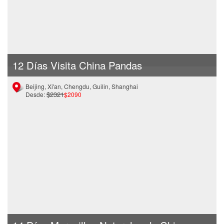
12 Días Visita China Pandas
Beijing, Xi'an, Chengdu, Guilin, Shanghai
$2321
Desde:
$2090