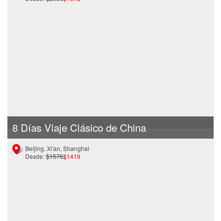
8 Días Viaje Clásico de China
Beijing, Xi'an, Shanghai
$1576
Desde:
$1419