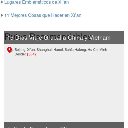
Lugares Emblemáticos de Xi’an
11 Mejores Cosas que Hacer en Xi’an
Rutas Recomendables
15 Días Viaje Grupal a China y Vietnam
Beijing, Xi'an, Shanghai, Hanoi, Bahía Halong, Ho Chi Minh
Desde:
$3042