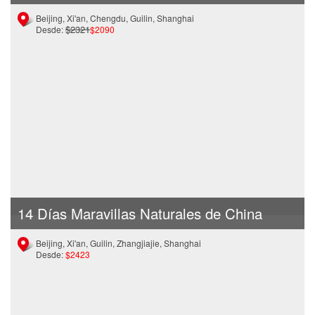
Beijing, Xi'an, Chengdu, Guilin, Shanghai
$2321
Desde:
$2090
14 Días Maravillas Naturales de China
Beijing, Xi'an, Guilin, Zhangjiajie, Shanghai
Desde:
$2423