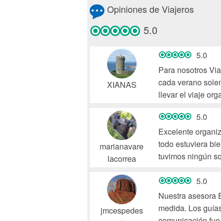
Opiniones de Viajeros
5.0
5.0
Para nosotros Via
cada verano solem
XIANAS
llevar el viaje or
en grupo. Esto es 
5.0
mayoristas españ
Viaje de China (a
Excelente organiz
todo estuviera bi
marianavare
-Escoge tu propio
tuvimos ningún so
lacorrea
viaje internaciona
China realmente n
a los lugares a vi
pierdan el pato d
5.0
Nuestra asesora 
-Escoge tu propia 
medida. Los guías
jmcespedes
modificar y escog
comunicación fue 