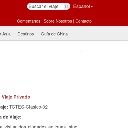
Español
Comentarios
|
Sobre Nosotros
|
Contacto
a Asia
Destinos
Guía de China
:
Viaje Privado
aje:
TCTES-Clasico-02
a de Viaje:
 visitar dos ciudades antiguas, sino