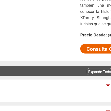
también una me
conocer la histo
Xi'an y Shangh
turistas que se 
Precio Desde:
$
Consulta 
Expandir Todo