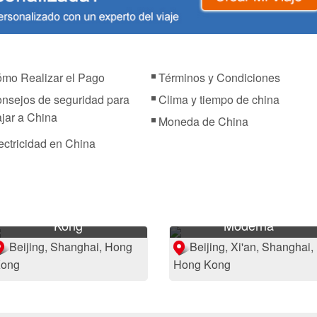
mo Realizar el Pago
Términos y Condiciones
nsejos de seguridad para
Clima y tiempo de china
ajar a China
Moneda de China
ectricidad en China
8 Días Clásico Viaje a
Beijing, Shanghai y Hong
10 Días China Histórica 
Kong
Moderna
Beijing, Shanghai, Hong
Beijing, Xi'an, Shanghai,
ong
Hong Kong