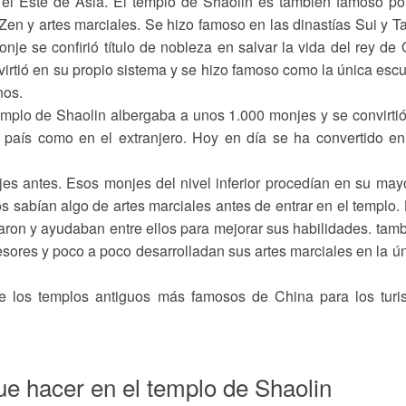
 el Este de Asia. El templo de Shaolin es tambien famoso po
en y artes marciales. Se hizo famoso en las dinastías Sui y T
onje se confirió título de nobleza en salvar la vida del rey de 
virtió en su propio sistema y se hizo famoso como la única esc
nos.
templo de Shaolin albergaba a unos 1.000 monjes y se convirti
 país como en el extranjero. Hoy en día se ha convertido e
s antes. Esos monjes del nivel inferior procedían en su may
s sabían algo de artes marciales antes de entrar en el templo.
aron y ayudaban entre ellos para mejorar sus habilidades. tam
sores y poco a poco desarrolladan sus artes marciales en la ú
e los templos antiguos más famosos de China para los turi
ue hacer en el templo de Shaolin