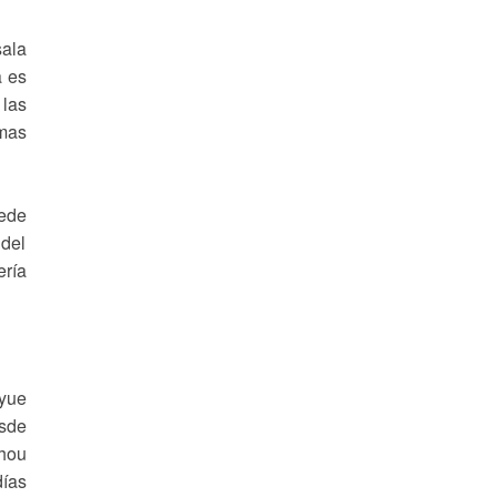
sala
a es
 las
 mas
ede
 del
ería
gyue
sde
zhou
días