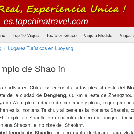
ina
Top 10 Viajes
Tours en Grupo
Viaje a Medida
Viajes 
g
Lugares Turísticos en Luoyang
mplo de Shaolin
o budista en China, se encuentra a los pies al oeste del
Mo
ste de la ciudad de
Dengfeng
, 66 km al este de Zhengzhou
ya en Wuru pico, rodeado de montañas y picos, lo que parece
shan es la montaña Taishi, y al oeste es la montaña Shaoshi, 
 El templo de Shaolin se encuentra dentro del bosque dens
ontaña Shaoshi, el nombre de "Shaolin".
del templo de Shaolin
, es otro punto destacado para visit