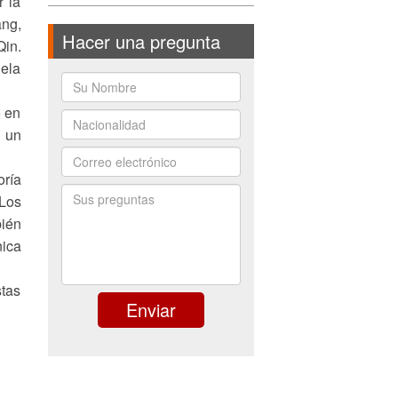
r la
ang,
Hacer una pregunta
Qin.
uela
ó en
n un
oría
 Los
bién
nica
stas