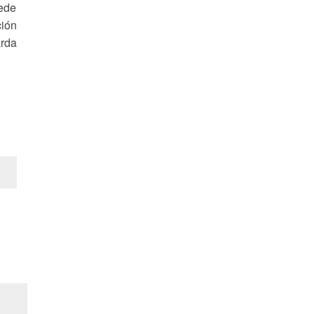
uede
ción
rda