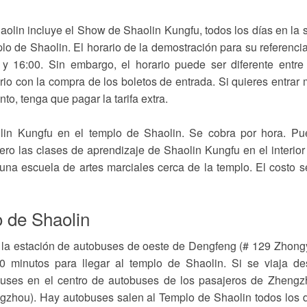
aolin incluye el Show de Shaolin Kungfu, todos los días en la 
mplo de Shaolin. El horario de la demostración para su referenci
 y 16:00. Sin embargo, el horario puede ser diferente entre
rio con la compra de los boletos de entrada. Si quieres entrar
o, tenga que pagar la tarifa extra.
lin Kungfu en el templo de Shaolin. Se cobra por hora. Pu
Pero las clases de aprendizaje de Shaolin Kungfu en el interior
una escuela de artes marciales cerca de la templo. El costo s
o de Shaolin
n la estación de autobuses de oeste de Dengfeng (# 129 Zhon
 minutos para llegar al templo de Shaolin. Si se viaja de
buses en el centro de autobuses de los pasajeros de Zheng
ngzhou). Hay autobuses salen al Templo de Shaolin todos los 