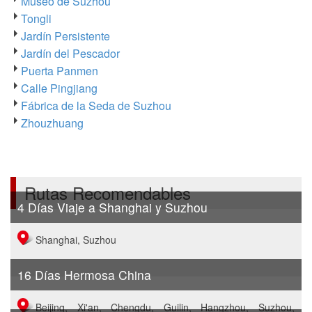
Museo de Suzhou
Tongli
Jardín Persistente
Jardín del Pescador
Puerta Panmen
Calle Pingjiang
Fábrica de la Seda de Suzhou
Zhouzhuang
Rutas Recomendables
4 Días Viaje a Shanghai y Suzhou
Shanghai, Suzhou
16 Días Hermosa China
Beijing, Xi'an, Chengdu, Guilin, Hangzhou, Suzhou,