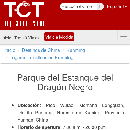
Español
Viaje a Medida
Inicio
Top 10 Viajes
Inicio
Destinos de China
Kunming
Lugares Turísticos en Kunming
Parque del Estanque del
Dragón Negro
Ubicación
: Pico Wulao, Montaña Longquan,
Distrito Panlong, Noreste de Kuming, Provincia
Yunnan, China
Horario de apertura
: 7:30 a.m. - 20:00 p.m.