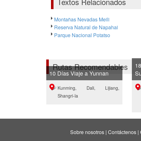
Textos Relacionados
Montañas Nevadas Meili
Reserva Natural de Napahai
Parque Nacional Potatso
Rutas Recomendables
18
10 Días Viaje a Yunnan
Su
Kunming, Dali, Lijiang,
Shangri-la
Sobre nosotros
|
Contáctenos
|