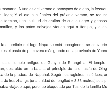
 montaña. A finales del verano o principios de otoño, la frecue
del lago; Y el otoño a finales del próximo verano, se reduc
oño termina, una multitud de grullas de cuello negro y ganso
marillos, y los patos salvajes vienen aquí a tiempo, y ello
, la superficie del lago Napa se está encogiendo, se conviert
ue es el pasto de primavera más grande en la provincia de Yunn
s el templo antiguo de Gunyin de Shangri-la. El templo 
an, destruido en la batalla al principio de la dinastía de Qing
a de la pradera de Napahai. Según los registros históricos, e
 de tres zhangs (una unidad de longitud = 3,33 metros) seis p
 había viajado aquí, pero fue bloqueado por Tusi de la familia M