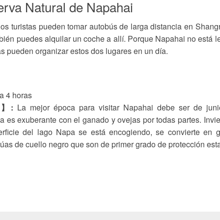
erva Natural de Napahai
os turistas pueden tomar autobús de larga distancia en Shangr
bién puedes alquilar un coche a allí. Porque Napahai no está l
as pueden organizar estos dos lugares en un día.
a 4 horas
i】:
La mejor época para visitar Napahai debe ser de juni
a es exuberante con el ganado y ovejas por todas partes. Invi
erficie del lago Napa se está encogiendo, se convierte en 
rúas de cuello negro que son de primer grado de protección esta