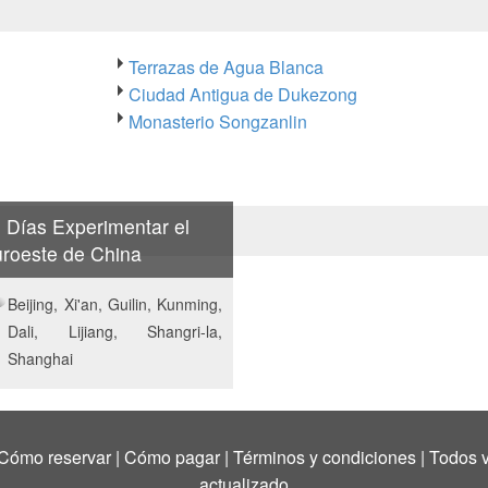
Terrazas de Agua Blanca
Ciudad Antigua de Dukezong
Monasterio Songzanlin
 Días Experimentar el
roeste de China
Beijing, Xi'an, Guilin, Kunming,
Dali, Lijiang, Shangri-la,
Shanghai
Cómo reservar
|
Cómo pagar
|
Términos y condiciones
|
Todos v
actualizado