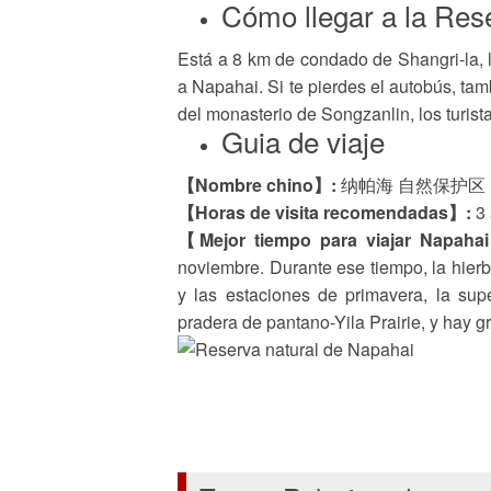
Cómo llegar a la Res
Está a 8 km de condado de Shangri-la, l
a Napahai. Si te pierdes el autobús, tam
del monasterio de Songzanlin, los turist
Guia de viaje
【Nombre chino】:
纳帕海 自然保护区
【Horas de visita recomendadas】:
3 
【Mejor tiempo para viajar Napaha
noviembre. Durante ese tiempo, la hierb
y las estaciones de primavera, la sup
pradera de pantano-Yila Prairie, y hay g