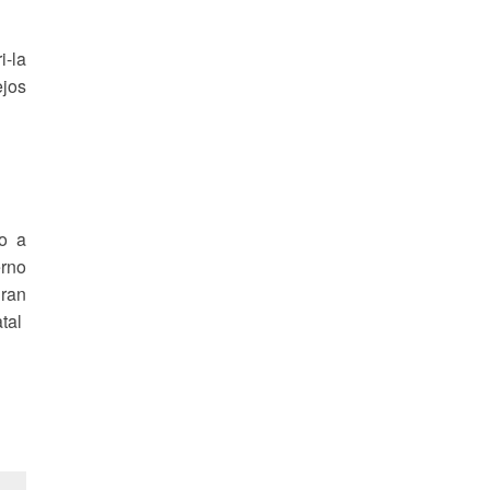
i-la
ejos
o a
erno
gran
tal