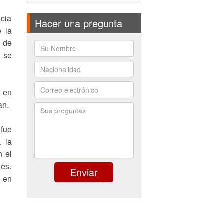
ncia
Hacer una pregunta
e la
s de
s se
e en
an.
fue
. la
n el
ies.
u en