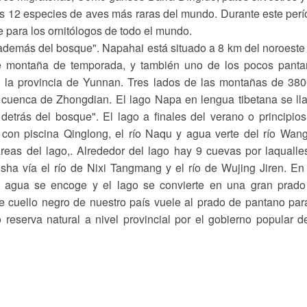
as 12 especies de aves más raras del mundo. Durante este per
le para los ornitólogos de todo el mundo.
 además del bosque". Napahai está situado a 8 km del noroeste
e montaña de temporada, y también uno de los pocos panta
 la provincia de Yunnan. Tres lados de las montañas de 38
 cuenca de Zhongdian. El lago Napa en lengua tibetana se l
 detrás del bosque". El lago a finales del verano o principio
con piscina Qinglong, el río Naqu y agua verte del río Wan
eas del lago,. Alrededor del lago hay 9 cuevas por laqualle
nsha vía el río de Nixi Tangmang y el río de Wujing Jiren. En
el agua se encoge y el lago se convierte en una gran prad
de cuello negro de nuestro país vuele al prado de pantano par
reserva natural a nivel provincial por el gobierno popular d