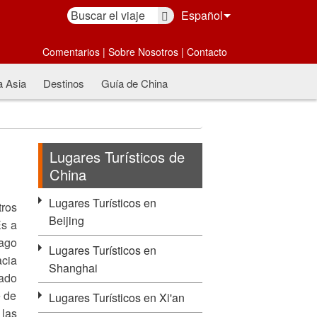
Español
Comentarios
|
Sobre Nosotros
|
Contacto
a Asia
Destinos
Guía de China
Lugares Turísticos de
China
Lugares Turísticos en
ros
Beijing
Es a
lago
Lugares Turísticos en
acia
Shanghai
rado
e de
Lugares Turísticos en Xi'an
 las