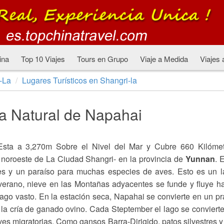
ina
Top 10 Viajes
Tours en Grupo
Viaje a Medida
Viajes 
-La
Lugares Turísticos en Shangri-la
a Natural de Napahai
 Esta a 3,270m Sobre el Nivel del Mar y Cubre 660 Kilómet
 noroeste de La Ciudad Shangri- en la provincia de
Yunnan
. 
es y un paraíso para muchas especies de aves. Esto es un 
verano, nieve en las Montañas adyacentes se funde y fluye h
lago vasto. En la estación seca, Napahai se convierte en un p
 la cría de ganado ovino. Cada Steptember el lago se conviert
es migratorias, Como gansos Barra-Dirigido, patos silvestres y