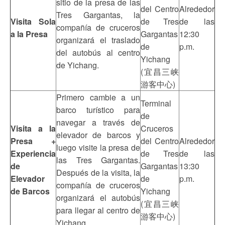
sitio de la presa de las
del Centro
Alrededor
Tres Gargantas, la
Visita Sola
de Tres
de las
compañía de cruceros
a la Presa
Gargantas
12:30
organizará el traslado
de
p.m.
del autobús al centro
Yichang
de Yichang.
(宜昌三峡
游客中心)
Primero cambie a un
Terminal
barco turístico para
de
navegar a través de
Visita a la
Cruceros
elevador de barcos y
Presa +
del Centro
Alrededor
luego visite la presa de
Experiencia
de Tres
de las
las Tres Gargantas.
de
Gargantas
13:30
Después de la visita, la
Elevador
de
p.m.
compañía de cruceros
de Barcos
Yichang
organizará el autobús
(宜昌三峡
para llegar al centro de
游客中心)
Yichang.