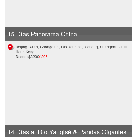
15 Días Panorama China
Beijing, Xi'an, Chongqing, Río Yangtsé, Yichang, Shanghai, Guilin,
Hong Kong
$3290
Desde:
$2961
14 Días al Río Yangtsé & Pandas Gigantes