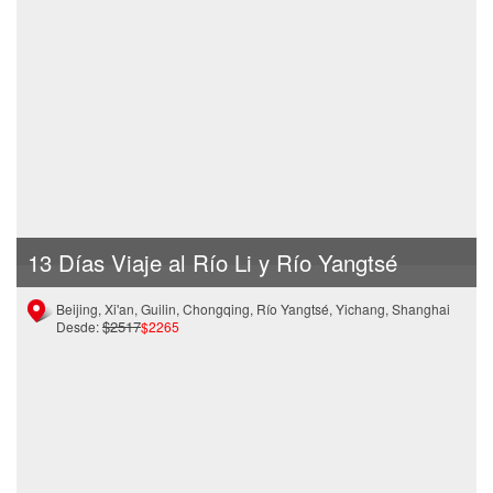
13 Días Viaje al Río Li y Río Yangtsé
Beijing, Xi'an, Guilin, Chongqing, Río Yangtsé, Yichang, Shanghai
$2517
Desde:
$2265