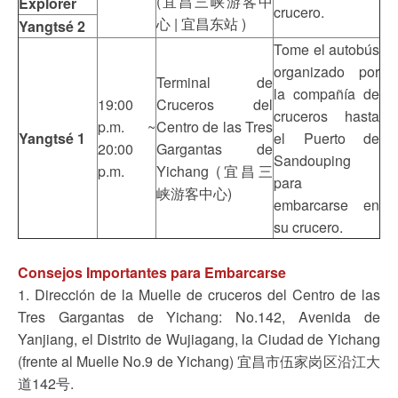
(宜昌三峡游客中
Explorer
crucero.
心 | 宜昌东站 )
Yangtsé 2
Tome el autobús
organizado por
Terminal de
la compañía de
19:00
Cruceros del
cruceros hasta
p.m. ~
Centro de las Tres
Yangtsé 1
el Puerto de
20:00
Gargantas de
Sandouping
p.m.
Yichang (宜昌三
para
峡游客中心)
embarcarse en
su crucero.
Consejos Importantes para Embarcarse
1. Dirección de la Muelle de cruceros del Centro de las
Tres Gargantas de Yichang: No.142, Avenida de
Yanjiang, el Distrito de Wujiagang, la Ciudad de Yichang
(frente al Muelle No.9 de Yichang) 宜昌市伍家岗区沿江大
道142号.