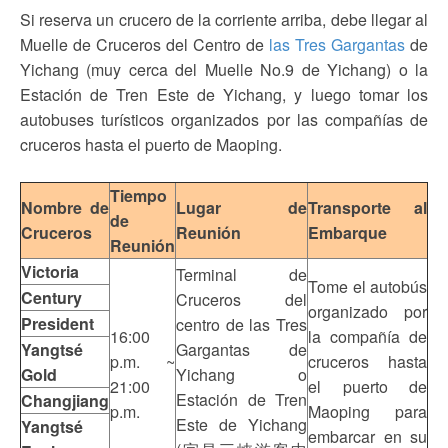
Si reserva un crucero de la corriente arriba, debe llegar al
Muelle de Cruceros del Centro de
las Tres Gargantas
de
Yichang (muy cerca del Muelle No.9 de Yichang) o la
Estación de Tren Este de Yichang, y luego tomar los
autobuses turísticos organizados por las compañías de
cruceros hasta el puerto de Maoping.
Tiempo
Nombre de
Lugar de
Transporte al
de
Cruceros
Reunión
Embarque
Reunión
Victoria
Terminal de
Tome el autobús
Century
Cruceros del
organizado por
President
centro de las Tres
16:00
la compañía de
Yangtsé
Gargantas de
p.m. ~
cruceros hasta
Gold
Yichang o
21:00
el puerto de
Estación de Tren
Changjiang
p.m.
Maoping para
Este de Yichang
Yangtsé
embarcar en su