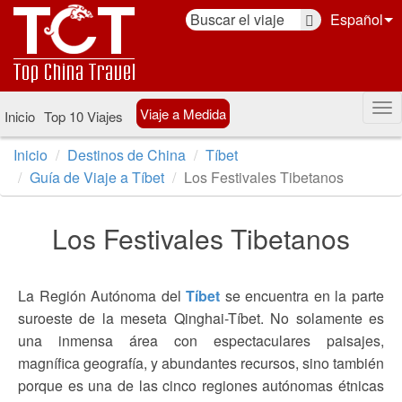
Español
Viaje a Medida
Inicio
Top 10 Viajes
Inicio
Destinos de China
Tíbet
Guía de Viaje a Tíbet
Los Festivales Tibetanos
Los Festivales Tibetanos
La Región Autónoma del
Tíbet
se encuentra en la parte
suroeste de la meseta Qinghai-Tíbet. No solamente es
una inmensa área con espectaculares paisajes,
magnífica geografía, y abundantes recursos, sino también
porque es una de las cinco regiones autónomas étnicas