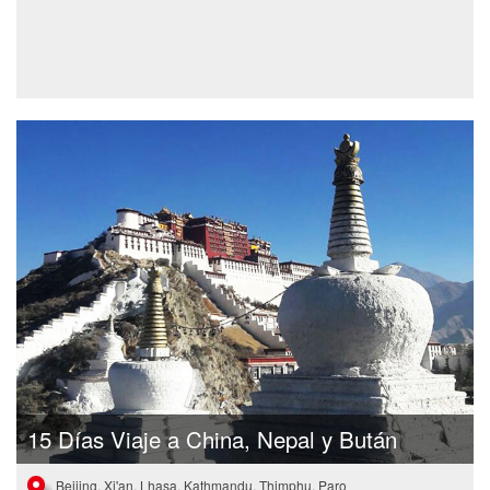
15 Días Viaje a China, Nepal y Bután
Beijing, Xi'an, Lhasa, Kathmandu, Thimphu, Paro