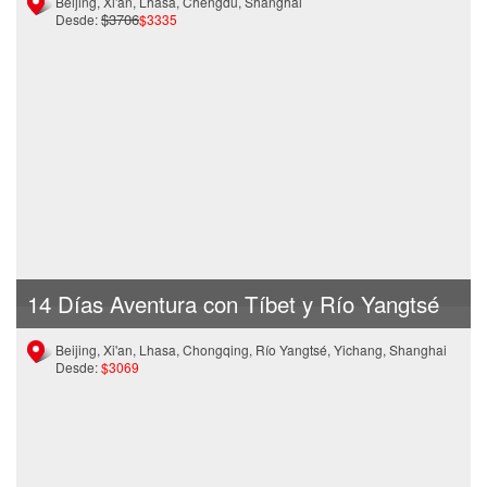
Beijing, Xi'an, Lhasa, Chengdu, Shanghai
$3706
Desde:
$3335
14 Días Aventura con Tíbet y Río Yangtsé
Beijing, Xi'an, Lhasa, Chongqing, Río Yangtsé, Yichang, Shanghai
Desde:
$3069