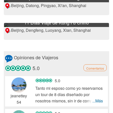
Beijing, Datong, Pingyao, Xi'an, Shanghai
11 Días Viaje de Kung Fu Chino
Beijing, Dengfeng, Luoyang, Xian, Shanghai
Opiniones de Viajeros
5.0
Comentarios
5.0
Tanto mi esposo como yo reservamos
un tour de 8 días diseñado por
jeanettey
nosotros mismos, sin ir de compras a
...Más
54
China con ViajedeChina en