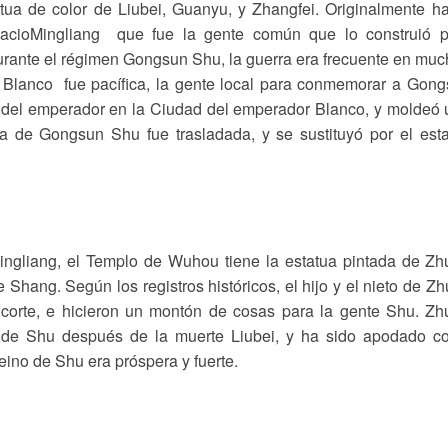
tatua de color de Liubei, Guanyu, y Zhangfei. Originalmente h
acioMingliang que fue la gente común que lo construió p
ante el régimen Gongsun Shu, la guerra era frecuente en mu
 Blanco fue pacífica, la gente local para conmemorar a Gon
o del emperador en la Ciudad del emperador Blanco, y moldeó
tua de Gongsun Shu fue trasladada, y se sustituyó por el est
Mingliang, el Templo de Wuhou tiene la estatua pintada de Z
Shang. Según los registros históricos, el hijo y el nieto de Z
a corte, e hicieron un montón de cosas para la gente Shu. Z
o de Shu después de la muerte Liubei, y ha sido apodado c
eino de Shu era próspera y fuerte.