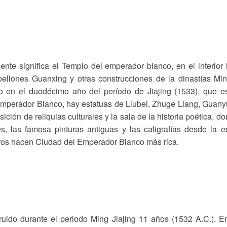
te significa el Templo del emperador blanco, en el interior
llones Guanxing y otras construcciones de la dinastías Mi
o en el duodécimo año del período de Jiajing (1533), que e
 Emperador Blanco, hay estatuas de Liubei, Zhuge Liang, Guany
ción de reliquias culturales y la sala de la historia poética, d
les, las famosa pinturas antiguas y las caligrafías desde la 
esoros hacen Ciudad del Emperador Blanco más rica.
ruido durante el periodo Ming Jiajing 11 años (1532 A.C.). E