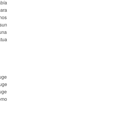
abía
ara
chos
gsun
 una
atua
huge
huge
huge
omo