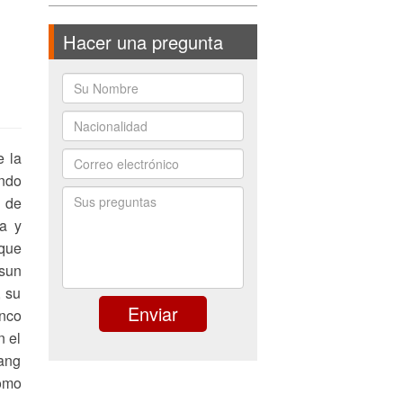
Hacer una pregunta
e la
ndo
a de
a y
 que
gsun
, su
anco
n el
yang
omo