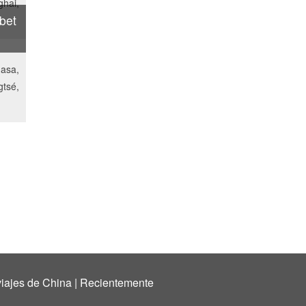
hai,
bet
asa,
tsé,
iajes de China
|
Recientemente