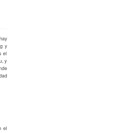
 hay
ng y
s el
u, y
onde
edad
n el