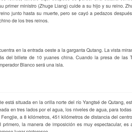
su primer ministro (Zhuge Liang) cuide a su hijo y su reino. Z
 reino junto hasta su muerte, pero se cayó a pedazos despué
chino de los tres reinos.
entra en la entrada oeste a la garganta Qutang. La vista mir
rás del billete de 10 yuanes china. Cuando la presa de las 
mperador Blanco será una isla.
está situada en la orilla norte del río Yangtsé de Qutang, es
da en tres lados por el agua, los niveles de agua, para todas
Fengjie, a 8 kilómetros, 451 kilómetros de distancia del centr
el primero, la manera de imposición es muy espectacular, es 
famoso lugar pintoresco.