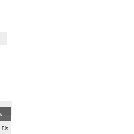
a
, Río