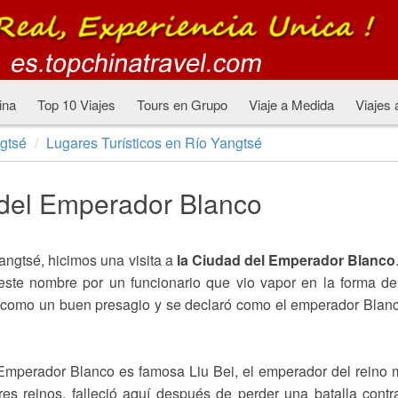
ina
Top 10 Viajes
Tours en Grupo
Viaje a Medida
Viajes 
gtsé
Lugares Turísticos en Río Yangtsé
del Emperador Blanco
angtsé, hicimos una visita a
la Ciudad del Emperador Blanco
ste nombre por un funcionario que vio vapor en la forma d
ó como un buen presagio y se declaró como el emperador Blan
 Emperador Blanco es famosa Liu Bei, el emperador del reino
es reinos, falleció aquí después de perder una batalla contr