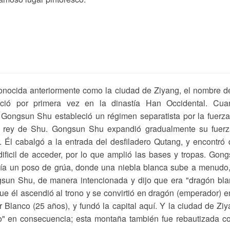
nocida anteriormente como la ciudad de Ziyang, el nombre d
ció por primera vez en la dinastía Han Occidental. Cua
Gongsun Shu estableció un régimen separatista por la fuerz
el rey de Shu. Gongsun Shu expandió gradualmente su fuerz
 Él cabalgó a la entrada del desfiladero Qutang, y encontró
dificil de acceder, por lo que amplió las bases y tropas. Gon
ía un poso de grúa, donde una niebla blanca sube a menudo
sun Shu, de manera intencionada y dijo que era "dragón bl
ue él ascendió al trono y se convirtió en dragón (emperador) e
 Blanco (25 años), y fundó la capital aquí. Y la ciudad de Zi
" en consecuencia; esta montaña también fue rebautizada c