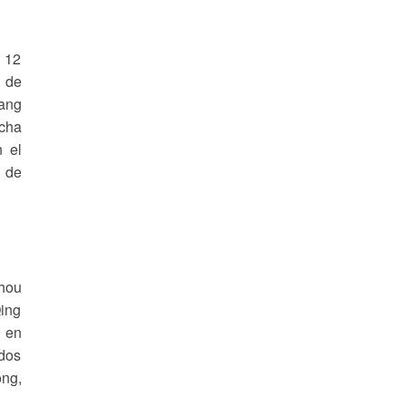
 12
o de
iang
ucha
n el
s de
hou
Qing
o en
 dos
ong,