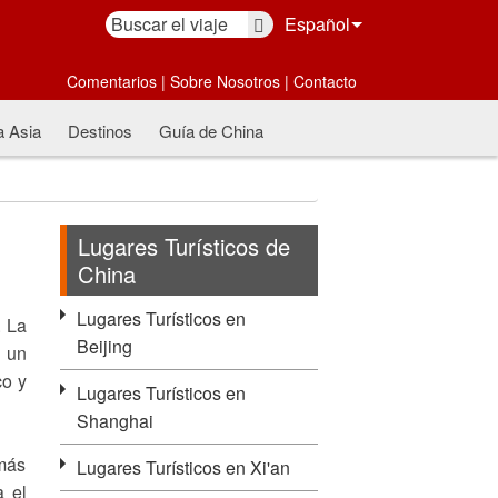
Español
Comentarios
|
Sobre Nosotros
|
Contacto
a Asia
Destinos
Guía de China
Lugares Turísticos de
China
Lugares Turísticos en
. La
Beijing
e un
co y
Lugares Turísticos en
Shanghai
 más
Lugares Turísticos en Xi'an
a el