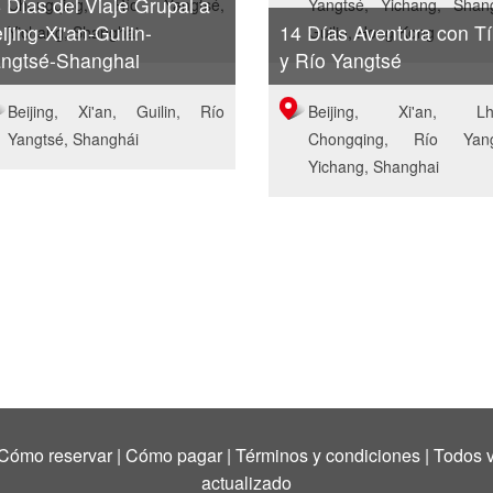
 Días del Viaje Grupal a
Chongqing, Río Yangtsé,
Yangtsé, Yichang, Shang
ijing-Xi'an-Guilin-
14 Días Aventura con Tí
Yichang, Shanghai
Guilin, Hong Kong
ngtsé-Shanghai
y Río Yangtsé
Beijing, Xi'an, Guilin, Río
Beijing, Xi'an, Lh
Yangtsé, Shanghái
Chongqing, Río Yang
Yichang, Shanghai
Cómo reservar
|
Cómo pagar
|
Términos y condiciones
|
Todos v
actualizado