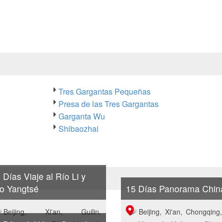
Tres Gargantas Pequeñas
Presa de las Tres Gargantas
Garganta Wu
Shibaozhai
 Días Viaje al Río Li y
o Yangtsé
15 Días Panorama Chin
Beijing, Xi'an, Guilin,
Beijing, Xi'an, Chongqing