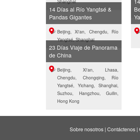
14
Shanghai
14 Días al Río Yangtsé &
Be
Pandas Gigantes
Ya
Beijing, Xi'an, Chengdu, Río
Yangtsé, Shanghai
23 Días Viaje de Panorama
de China
Beijing, Xi'an, Lhasa,
Chengdu, Chongqing, Río
Yangtsé, Yichang, Shanghai,
Suzhou, Hangzhou, Guilin,
Hong Kong
Sobre nosotros
|
Contáctenos
|