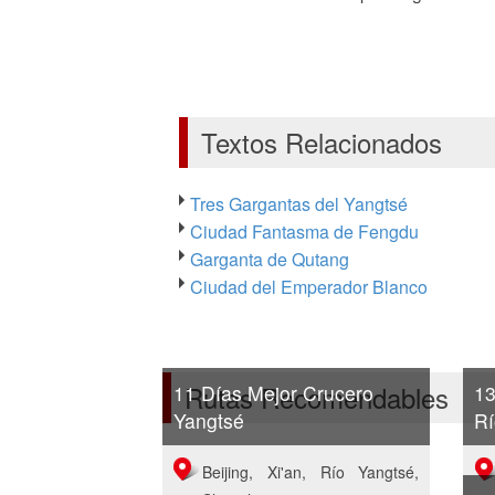
Textos Relacionados
Tres Gargantas del Yangtsé
Ciudad Fantasma de Fengdu
Garganta de Qutang
Ciudad del Emperador Blanco
Rutas Recomendables
11 Días Mejor Crucero
13
Yangtsé
Rí
Beijing, Xi'an, Río Yangtsé,