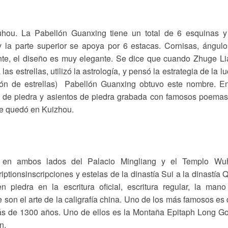
uhou. La Pabellón Guanxing tiene un total de 6 esquinas y
la parte superior se apoya por 6 estacas. Cornisas, ángul
nte, el diseño es muy elegante. Se dice que cuando Zhuge L
las estrellas, utilizó la astrología, y pensó la estrategia de la l
ión de estrellas) Pabellón Guanxing obtuvo este nombre. E
sa de piedra y asientos de piedra grabada con famosos poema
e quedó en Kuizhou.
 en ambos lados del Palacio Mingliang y el Templo Wu
iptionsinscripciones y estelas de la dinastía Sui a la dinastía 
piedra en la escritura oficial, escritura regular, la man
e son el arte de la caligrafía china. Uno de los más famosos es
más de 1300 años. Uno de ellos es la Montaña Epitaph Long G
n.