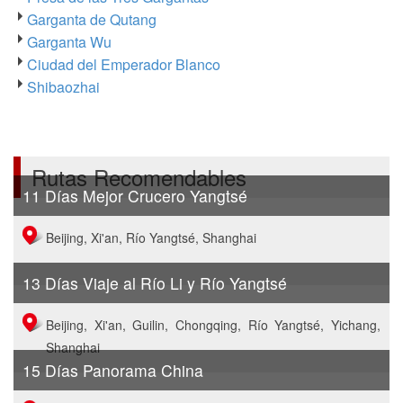
Garganta de Qutang
Garganta Wu
Ciudad del Emperador Blanco
Shibaozhai
Rutas Recomendables
11 Días Mejor Crucero Yangtsé
Beijing, Xi'an, Río Yangtsé, Shanghai
13 Días Viaje al Río Li y Río Yangtsé
Beijing, Xi'an, Guilin, Chongqing, Río Yangtsé, Yichang,
Shanghai
15 Días Panorama China