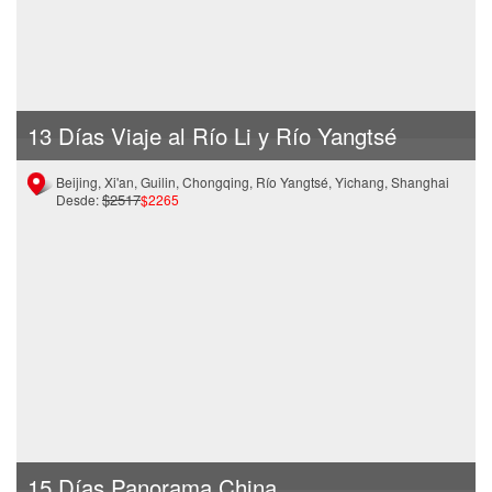
13 Días Viaje al Río Li y Río Yangtsé
Beijing, Xi'an, Guilin, Chongqing, Río Yangtsé, Yichang, Shanghai
$2517
Desde:
$2265
15 Días Panorama China