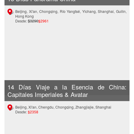
Beijing, Xi'an, Chongqing, Río Yangtsé, Yichang, Shanghai, Guilin,
Hong Kong
$3290
Desde:
$2961
14 Días Viaje a la Esencia de China:
Capitales Imperiales & Avatar
Beijing, Xi'an, Chengdu, Chongqing, Zhangjiajie, Shanghai
Desde:
$2358