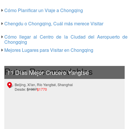
Cómo Planificar un Viaje a Chongqing
Chengdu o Chongqing, Cuál más merece Visitar
Cómo llegar al Centro de la Ciudad del Aeropuerto de
Chongqing
Mejores Lugares para Visitar en Chongqing
Rutas Recomendables
11 Días Mejor Crucero Yangtsé
Beijing, Xi'an, Río Yangtsé, Shanghai
$1967
Desde:
$1770