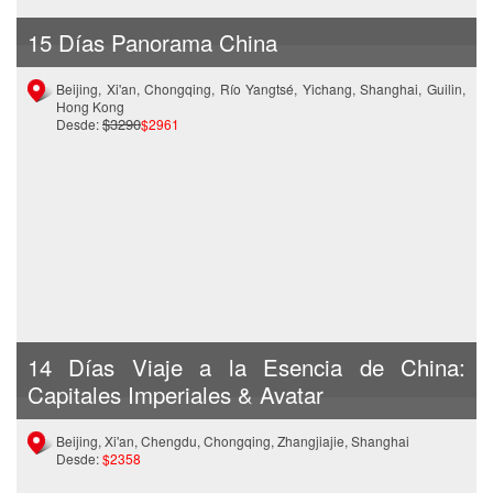
15 Días Panorama China
Beijing, Xi'an, Chongqing, Río Yangtsé, Yichang, Shanghai, Guilin,
Hong Kong
$3290
Desde:
$2961
14 Días Viaje a la Esencia de China:
Capitales Imperiales & Avatar
Beijing, Xi'an, Chengdu, Chongqing, Zhangjiajie, Shanghai
Desde:
$2358