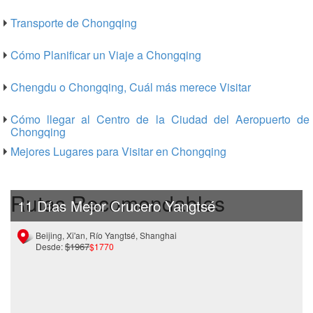
Transporte de Chongqing
Cómo Planificar un Viaje a Chongqing
Chengdu o Chongqing, Cuál más merece Visitar
Cómo llegar al Centro de la Ciudad del Aeropuerto de
Chongqing
Mejores Lugares para Visitar en Chongqing
Rutas Recomendables
11 Días Mejor Crucero Yangtsé
Beijing, Xi'an, Río Yangtsé, Shanghai
$1967
Desde:
$1770