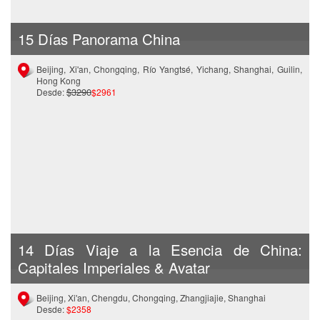
15 Días Panorama China
Beijing, Xi'an, Chongqing, Río Yangtsé, Yichang, Shanghai, Guilin,
Hong Kong
$3290
Desde:
$2961
14 Días Viaje a la Esencia de China:
Capitales Imperiales & Avatar
Beijing, Xi'an, Chengdu, Chongqing, Zhangjiajie, Shanghai
Desde:
$2358