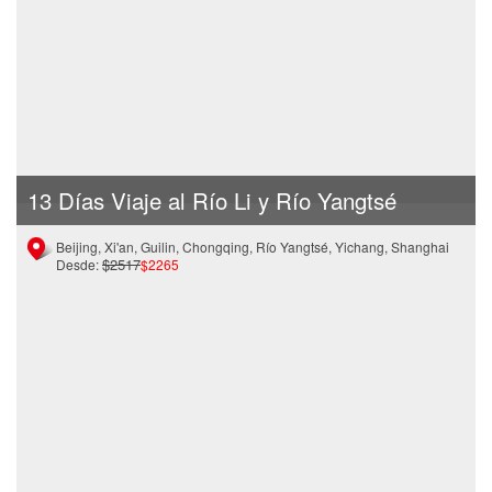
13 Días Viaje al Río Li y Río Yangtsé
Beijing, Xi'an, Guilin, Chongqing, Río Yangtsé, Yichang, Shanghai
$2517
Desde:
$2265