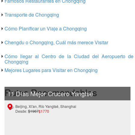
Famosos Restaurantes en Chongqing
Transporte de Chongqing
Cómo Planificar un Viaje a Chongqing
Chengdu o Chongqing, Cuál más merece Visitar
Cómo llegar al Centro de la Ciudad del Aeropuerto de
Chongqing
Mejores Lugares para Visitar en Chongqing
Rutas Recomendables
11 Días Mejor Crucero Yangtsé
Beijing, Xi'an, Río Yangtsé, Shanghai
$1967
Desde:
$1770