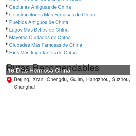
Capitales Antiguas de China
Construcciones Más Famosas de China
Pueblos Antiguos de China
Lagos Más Bellos de China
Mayores Ciudades de China
Ciudades Más Famosas de China
Ríos Más Importantes de China
Rutas Recomendables
16 Días Hermosa China
Beijing, Xi'an, Chengdu, Guilin, Hangzhou, Suzhou,
Shanghai