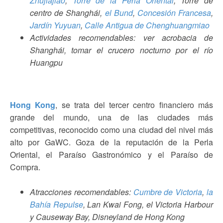
Zhujiajiao
,
Torre de la Perla Oriental
, Torre de
centro de Shanghái,
el Bund
,
Concesión Francesa
,
Jardín Yuyuan
,
Calle Antigua de Chenghuangmiao
Actividades recomendables: ver acrobacia de
Shanghái, tomar el crucero nocturno por el río
Huangpu
Hong Kong
, se trata del tercer centro financiero más
grande del mundo, una de las ciudades más
competitivas, reconocido como una ciudad del nivel más
alto por GaWC. Goza de la reputación de la Perla
Oriental, el Paraíso Gastronómico y el Paraíso de
Compra.
Atracciones recomendables:
Cumbre de Victoria
,
la
Bahía Repulse
, Lan Kwai Fong, el Victoria Harbour
y Causeway Bay, Disneyland de Hong Kong