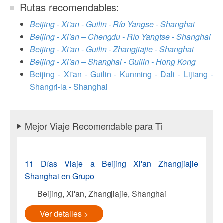
Rutas recomendables:
Beijing - Xi'an - Guilin - Río Yangse - Shanghai
Beijing - Xi'an – Chengdu - Río Yangtse - Shanghai
Beijing - Xi'an - Guilin - Zhangjiajie - Shanghai
Beijing - Xi'an – Shanghai - Guilin - Hong Kong
Beijing - Xi'an - Guilin - Kunming - Dali - Lijiang -
Shangri-la - Shanghai
Mejor Viaje Recomendable para Ti
11 Días Viaje a Beijing Xi'an Zhangjiajie
Shanghai en Grupo
Beijing, Xi'an, Zhangjiajie, Shanghai
Ver detalles >