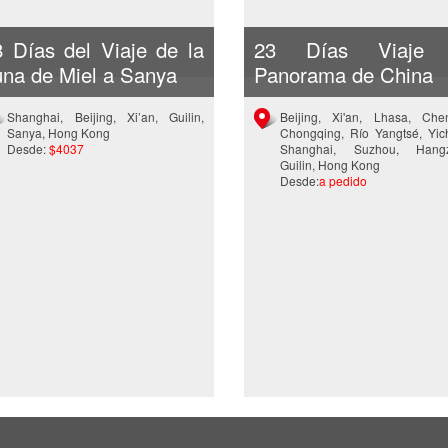
8 Días del Viaje de la
23 Días Viaje
una de Miel a Sanya
Panorama de China
Shanghai, Beijing, Xi’an, Guilin,
Beijing, Xi'an, Lhasa, Che
Sanya, Hong Kong
Chongqing, Río Yangtsé, Yic
Desde:
$4037
Shanghai, Suzhou, Hangz
Guilin, Hong Kong
Desde:
a pedido