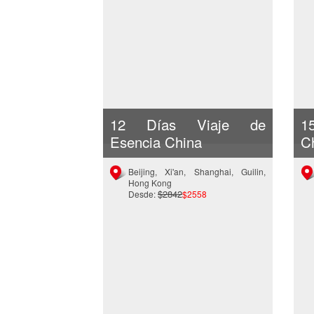
12 Días Viaje de
1
Esencia China
C
Beijing, Xi'an, Shanghai, Guilin,
Hong Kong
$2842
Desde:
$2558