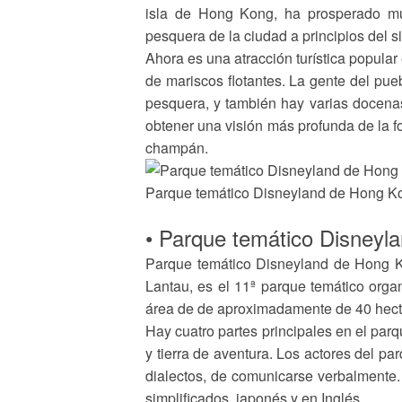
isla de Hong Kong, ha prosperado muc
pesquera de la ciudad a principios del si
Ahora es una atracción turística popula
de mariscos flotantes. La gente del pueb
pesquera, y también hay varias docenas
obtener una visión más profunda de la 
champán.
Parque temático Disneyland de Hong K
• Parque temático Disneyl
Parque temático Disneyland de Hong Ko
Lantau, es el 11ª parque temático orga
área de de aproximadamente de 40 hectár
Hay cuatro partes principales en el parqu
y tierra de aventura. Los actores del p
dialectos, de comunicarse verbalmente
simplificados, japonés y en Inglés.