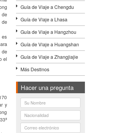
Hong
Guía de Viaje a Chengdu
 de
Guía de Viaje a Lhasa
n de
Guía de Viaje a Hangzhou
o es
para
Guía de Viaje a Huangshan
a de
Guía de Viaje a Zhangjiajie
o el
Más Destinos
Hacer una pregunta
170
ar y
Hong
 33ª