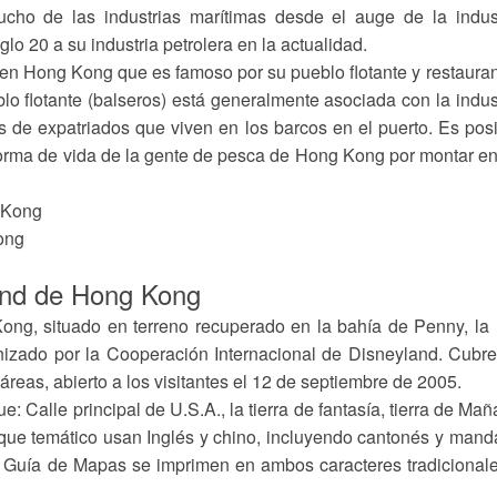
ho de las industrias marítimas desde el auge de la indust
glo 20 a su industria petrolera en la actualidad.
r en Hong Kong que es famoso por su pueblo flotante y restaura
lo flotante (balseros) está generalmente asociada con la indus
 de expatriados que viven en los barcos en el puerto. Es pos
forma de vida de la gente de pesca de Hong Kong por montar e
ong
and de Hong Kong
ng, situado en terreno recuperado en la bahía de Penny, la 
nizado por la Cooperación Internacional de Disneyland. Cubr
eas, abierto a los visitantes el 12 de septiembre de 2005.
e: Calle principal de U.S.A., la tierra de fantasía, tierra de Ma
arque temático usan Inglés y chino, incluyendo cantonés y mand
. Guía de Mapas se imprimen en ambos caracteres tradicional