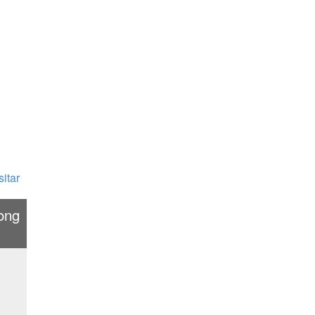
itar
ong