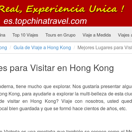
ina
Top 10 Viajes
Tours en Grupo
Viaje a Medida
Viajes 
ong
Guía de Viaje a Hong Kong
Mejores Lugares para Vis
s para Visitar en Hong Kong
derna, tiene mucho que explorar. Nos gustaría presentar alg
ong Kong, para ayudarle a explorar la multi-belleza de esta ci
de visitar en Hong Kong? Viaje con nosotros, usted qued
local bien guardada y que se formó hace cientos de años, etc.
ico Victoria es una montaña que también se conoce como el M