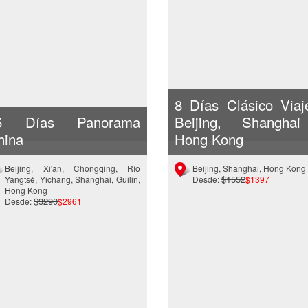
8 Días Clásico Viaj
5 Días Panorama
Beijing, Shangha
hina
Hong Kong
Beijing, Xi'an, Chongqing, Río
Beijing, Shanghai, Hong Kong
$1552
Yangtsé, Yichang, Shanghai, Guilin,
Desde:
$1397
Hong Kong
$3290
Desde:
$2961