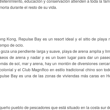
retenimiento, educación y conservación atienden a toda la fami
ria durante el resto de su vida.
Hong Kong, Repulse Bay es un resort ideal y el sitio de playa
iempo de ocio.
 goza una pendiente larga y suave, playa de arena amplia y li
aseos de arena y nadar y es un buen lugar para dar un pase
emás de sol, mar y arena, hay un montón de diversiones cerca
olonial y el Club Magnífico en estilo tradicional chino son tod
epulse Bay es una de las zonas de viviendas más caras en 
queño pueblo de pescadores que está situado en la costa sur d