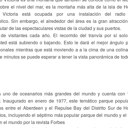
obre el nivel del mar, es la montaña más alta de la isla de 
Victoria está ocupada por una instalación del radio
lico. Sin embargo, el alrededor del área es la gran atracció
ar de las espectaculares vistas de la ciudad y sus puertos.
e visitantes cada año. El recorrido del tranvía por sí sol
sted está subiendo o bajando. Esto le dará el mejor ángulo 
ionales mientras que está moviendo a a la cima de una colin
ete minutos se puede esperar a tener la vista panorámica de tod
 uno de oceanarios más grandes del mundo y cuenta con 
r. Inaugurado en enero de 1977, este temático parque popul
dos entre el Aberdeen y el Repulse Bay del Distrito Sur de 
os, incluyendo el séptimo más popular parque del mundo y el
en el mundo por la revista Forbes