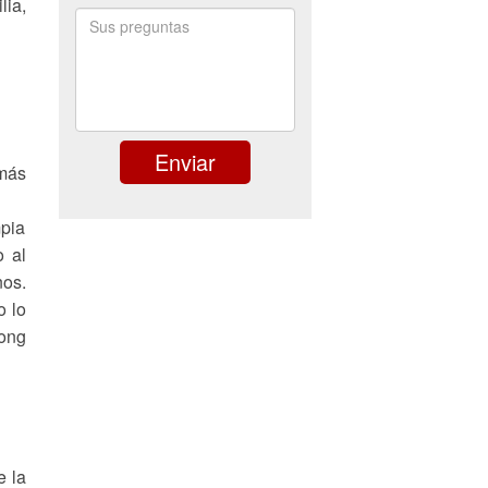
lia,
 más
mpia
o al
nos.
o lo
Hong
e la