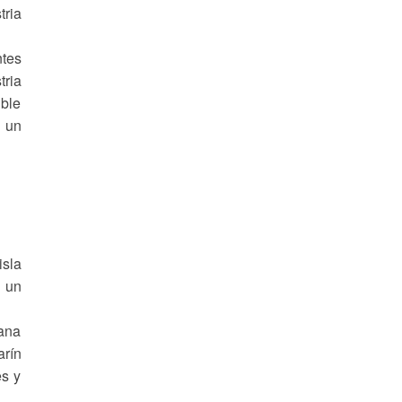
ria
ntes
tria
ible
n un
isla
e un
ñana
arín
es y