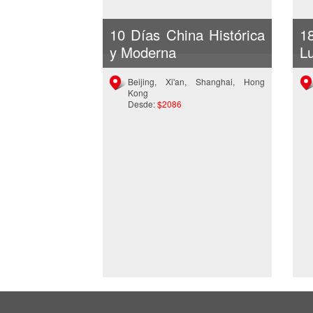
10 Días China Histórica
1
y Moderna
L
Beijing, Xi'an, Shanghai, Hong
Kong
Desde:
$2086