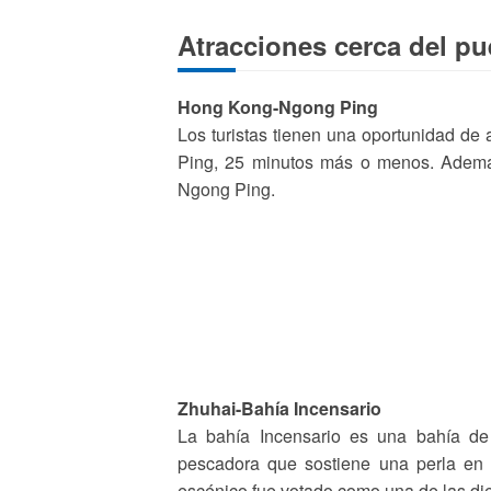
Atracciones cerca del pu
Hong Kong-Ngong Ping
Los turistas tienen una oportunidad de a
Ping, 25 minutos más o menos. Además
Ngong Ping.
Zhuhai-Bahía Incensario
La bahía Incensario es una bahía d
pescadora que sostiene una perla en 
escénico fue votado como una de las di