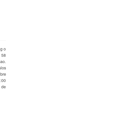
ng o
e 58
cao.
alos
ibre
8:00
e de