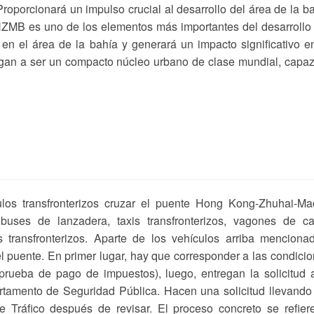
oporcionará un impulso crucial al desarrollo del área de la b
B es uno de los elementos más importantes del desarrollo 
s en el área de la bahía y generará un impacto significativo e
legan a ser un compacto núcleo urbano de clase mundial, capa
ulos transfronterizos cruzar el puente Hong Kong-Zhuhai-M
obuses de lanzadera, taxis transfronterizos, vagones de c
s transfronterizos. Aparte de los vehículos arriba menciona
el puente. En primer lugar, hay que corresponder a las condici
, prueba de pago de impuestos), luego, entregan la solicitud 
rtamento de Seguridad Pública. Hacen una solicitud llevando
 Tráfico después de revisar. El proceso concreto se refier