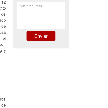
 12
rito
u de
lado
o de
ruza
n el
 con
g y
tros
o de