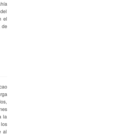
ahía
del
n el
z de
acao
arga
dos,
ones
a la
 los
e al