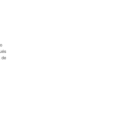
gués
a de