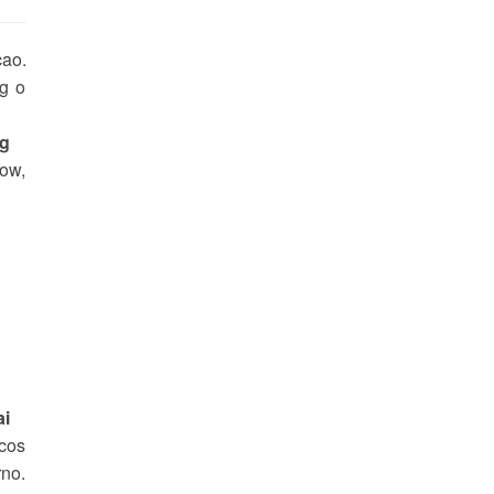
cao.
g o
ow,
scos
rno.