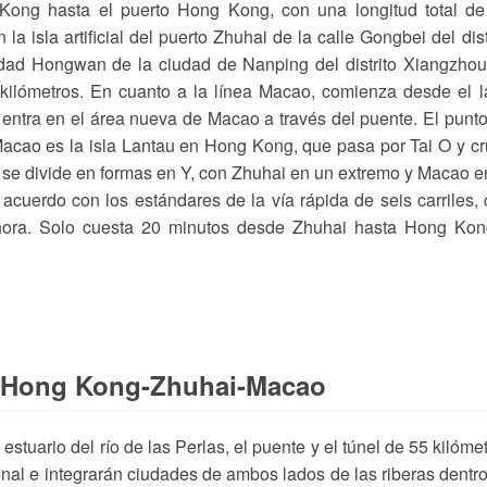
Kong hasta el puerto Hong Kong, con una longitud total de
a isla artificial del puerto Zhuhai de la calle Gongbei del dist
dad Hongwan de la ciudad de Nanping del distrito Xiangzho
 kilómetros. En cuanto a la línea Macao, comienza desde el 
y entra en el área nueva de Macao a través del puente. El punt
acao es la isla Lantau en Hong Kong, que pasa por Tai O y c
, se divide en formas en Y, con Zhuhai en un extremo y Macao e
 acuerdo con los estándares de la vía rápida de seis carriles,
 hora. Solo cuesta 20 minutos desde Zhuhai hasta Hong Kon
te Hong Kong-Zhuhai-Macao
stuario del río de las Perlas, el puente y el túnel de 55 kilóme
nal e integrarán ciudades de ambos lados de las riberas dentr