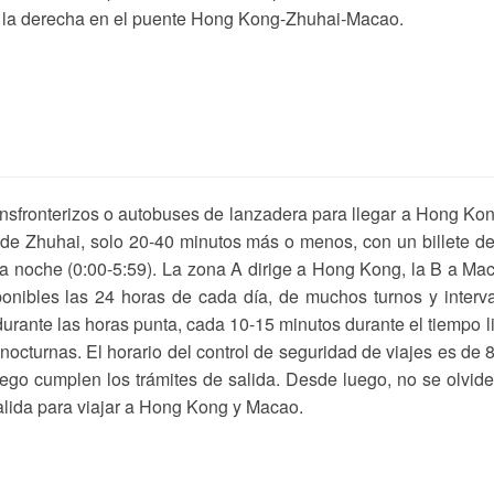
 a la derecha en el puente Hong Kong-Zhuhai-Macao.
ansfronterizos o autobuses de lanzadera para llegar a Hong Ko
to de Zhuhai, solo 20-40 minutos más o menos, con un billete d
 la noche (0:00-5:59). La zona A dirige a Hong Kong, la B a Ma
onibles las 24 horas de cada día, de muchos turnos y interv
urante las horas punta, cada 10-15 minutos durante el tiempo l
octurnas. El horario del control de seguridad de viajes es de 
uego cumplen los trámites de salida. Desde luego, no se olvid
salida para viajar a Hong Kong y Macao.