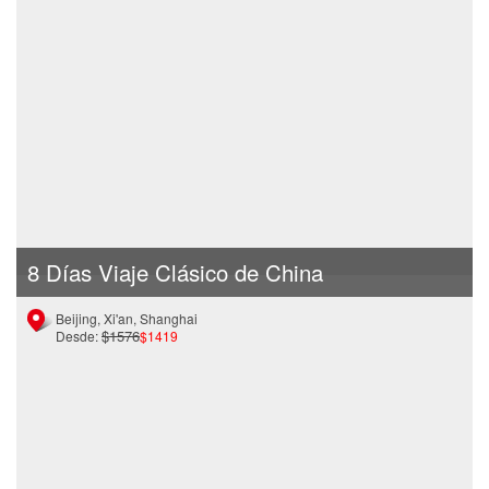
8 Días Viaje Clásico de China
Beijing, Xi'an, Shanghai
$1576
Desde:
$1419