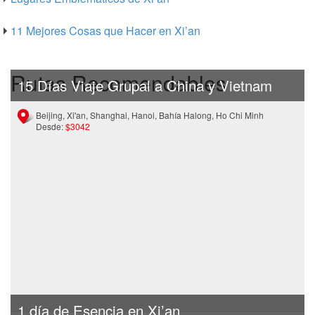
11 Mejores Cosas que Hacer en Xi’an
Rutas Recomendables
15 Días Viaje Grupal a China y Vietnam
Beijing, Xi'an, Shanghai, Hanoi, Bahía Halong, Ho Chi Minh
Desde:
$3042
1 día de Esencia en Xi’an