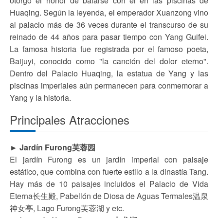
otorgó el honor de balarse con el en las piscinas de
Huaqing. Según la leyenda, el emperador Xuanzong vino
al palacio más de 36 veces durante el transcurso de su
reinado de 44 años para pasar tiempo con Yang Guifei.
La famosa historia fue registrada por el famoso poeta,
Baijuyi, conocido como "la canción del dolor eterno".
Dentro del Palacio Huaqing, la estatua de Yang y las
piscinas imperiales aún permanecen para conmemorar a
Yang y la historia.
Principales Atracciones
► Jardín Furong芙蓉园
El jardín Furong es un jardín imperial con paisaje
estático, que combina con fuerte estilo a la dinastía Tang.
Hay más de 10 paisajes incluidos el Palacio de Vida
Eterna长生殿, Pabellón de Diosa de Aguas Termales温泉
神女亭, Lago Furong芙蓉湖 y etc.