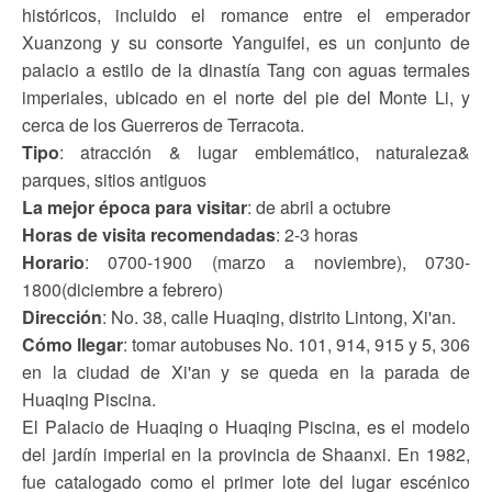
históricos, incluido el romance entre el emperador
Xuanzong y su consorte Yanguifei, es un conjunto de
palacio a estilo de la dinastía Tang con aguas termales
imperiales, ubicado en el norte del pie del Monte Li, y
cerca de los Guerreros de Terracota.
Tipo
: atracción & lugar emblemático, naturaleza&
parques, sitios antiguos
La mejor época para visitar
: de abril a octubre
Horas de visita recomendadas
: 2-3 horas
Horario
: 0700-1900 (marzo a noviembre), 0730-
1800(diciembre a febrero)
Dirección
: No. 38, calle Huaqing, distrito Lintong, Xi'an.
Cómo llegar
: tomar autobuses No. 101, 914, 915 y 5, 306
en la ciudad de Xi'an y se queda en la parada de
Huaqing Piscina.
El Palacio de Huaqing o Huaqing Piscina, es el modelo
del jardín imperial en la provincia de Shaanxi. En 1982,
fue catalogado como el primer lote del lugar escénico