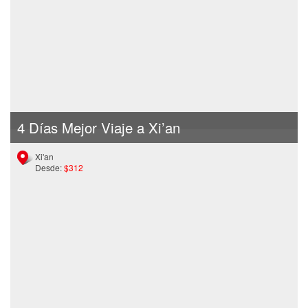
4 Días Mejor Viaje a Xi’an
Xi'an
Desde:
$312