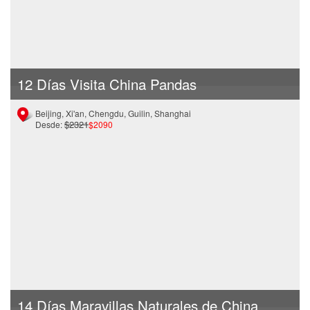
12 Días Visita China Pandas
Beijing, Xi'an, Chengdu, Guilin, Shanghai
$2321
Desde:
$2090
14 Días Maravillas Naturales de China