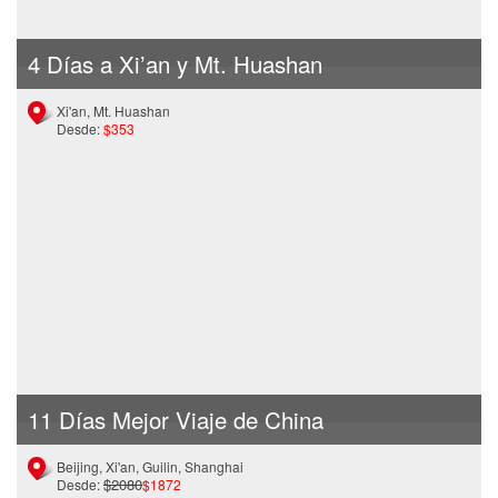
4 Días a Xi’an y Mt. Huashan
Xi'an, Mt. Huashan
Desde:
$353
11 Días Mejor Viaje de China
Beijing, Xi'an, Guilin, Shanghai
$2080
Desde:
$1872