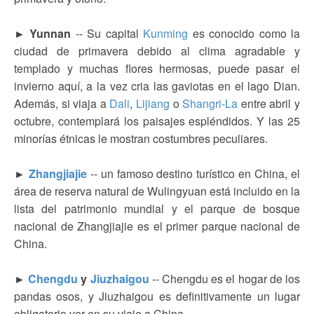
► Yunnan
-- Su capital
Kunming
es conocido como la
ciudad de primavera debido al clima agradable y
templado y muchas flores hermosas, puede pasar el
invierno aquí, a la vez cria las gaviotas en el lago Dian.
Además, si viaja a
Dali
,
Lijiang
o
Shangri-La
entre abril y
octubre, contemplará los paisajes espléndidos. Y las 25
minorías étnicas le mostran costumbres peculiares.
►
Zhangjiajie
-- un famoso destino turístico en China, el
área de reserva natural de Wulingyuan está incluido en la
lista del patrimonio mundial y el parque de bosque
nacional de Zhangjiajie es el primer parque nacional de
China.
►
Chengdu
y
Jiuzhaigou
-- Chengdu es el hogar de los
pandas osos, y Jiuzhaigou es definitivamente un lugar
obligatorio ver en su viaje a China.